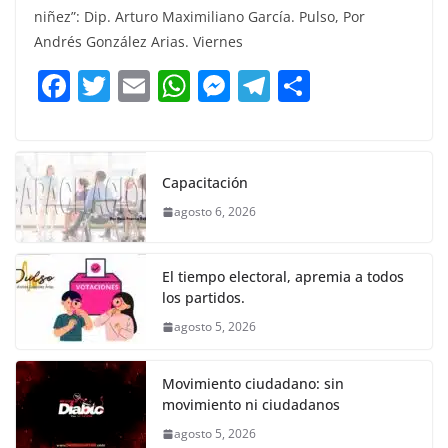
c
itt
ai
at
ss
e
m
niñez”: Dip. Arturo Maximiliano García. Pulso, Por
e
er
l
s
e
gr
p
Andrés González Arias. Viernes
b
A
n
a
ar
F
T
E
W
M
T
C
o
p
g
m
tir
a
w
m
h
e
el
o
o
p
er
c
itt
ai
at
ss
e
m
k
e
er
l
s
e
gr
p
Capacitación
b
A
n
a
ar
agosto 6, 2026
o
p
g
m
tir
o
p
er
El tiempo electoral, apremia a todos
k
los partidos.
agosto 5, 2026
Movimiento ciudadano: sin
movimiento ni ciudadanos
agosto 5, 2026