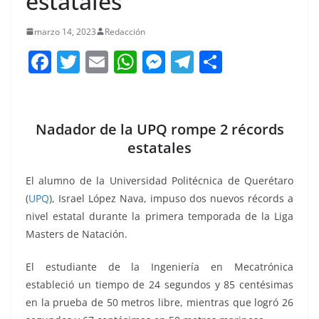
estatales
marzo 14, 2023
Redacción
F
T
E
W
M
T
C
a
w
m
h
e
el
o
c
itt
ai
at
ss
e
m
e
er
l
s
e
gr
p
Nadador de la UPQ rompe 2 récords
b
A
n
a
ar
estatales
o
p
g
m
tir
El alumno de la Universidad Politécnica de Querétaro
o
p
er
(
UPQ
), Israel López Nava, impuso dos nuevos récords a
k
nivel estatal durante la primera temporada de la Liga
Masters de Natación.
El estudiante de la Ingeniería en Mecatrónica
estableció un tiempo de 24 segundos y 85 centésimas
en la prueba de 50 metros libre, mientras que logró 26