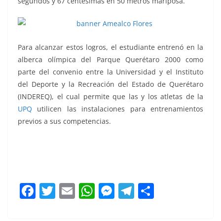
segundos y 67 centésimas en 50 metros mariposa.
Para alcanzar estos logros, el estudiante entrenó en la
alberca olímpica del Parque Querétaro 2000 como
parte del convenio entre la Universidad y el Instituto
del Deporte y la Recreación del Estado de Querétaro
(INDEREQ), el cual permite que las y los atletas de la
UPQ
utilicen las instalaciones para entrenamientos
previos a sus competencias.
Nadador
F
T
E
W
M
T
C
a
w
m
h
e
el
o