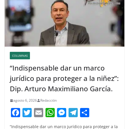
COLUMNAS
“Indispensable dar un marco
jurídico para proteger a la niñez”:
Dip. Arturo Maximiliano García.
agosto 6, 2026
Redacción
F
T
E
W
M
T
C
a
w
m
h
e
el
o
“Indispensable dar un marco jurídico para proteger a la