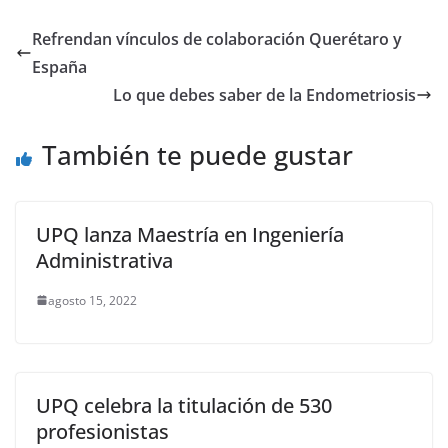
c
itt
ai
at
ss
e
m
e
er
l
s
e
gr
p
Refrendan vínculos de colaboración Querétaro y
b
A
n
a
ar
España
o
p
g
m
tir
Lo que debes saber de la Endometriosis
o
p
er
También te puede gustar
k
UPQ lanza Maestría en Ingeniería
Administrativa
agosto 15, 2022
UPQ celebra la titulación de 530
profesionistas