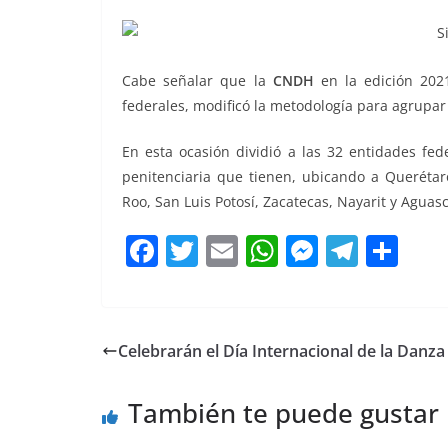
Cabe señalar que la
CNDH
en la edición 2021
federales, modificó la metodología para agrupar
En esta ocasión dividió a las 32 entidades fe
penitenciaria que tienen, ubicando a Querétar
Roo, San Luis Potosí, Zacatecas, Nayarit y Aguasc
F
T
E
W
M
T
C
a
w
m
h
e
el
o
c
itt
ai
at
ss
e
m
e
er
l
s
e
gr
p
Celebrarán el Día Internacional de la Danza
b
A
n
a
ar
o
p
g
m
tir
También te puede gustar
o
p
er