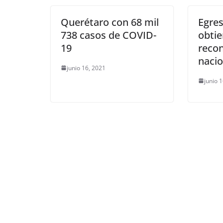
k
Querétaro con 68 mil
Egre
738 casos de COVID-
obti
19
reco
nacio
junio 16, 2021
junio 