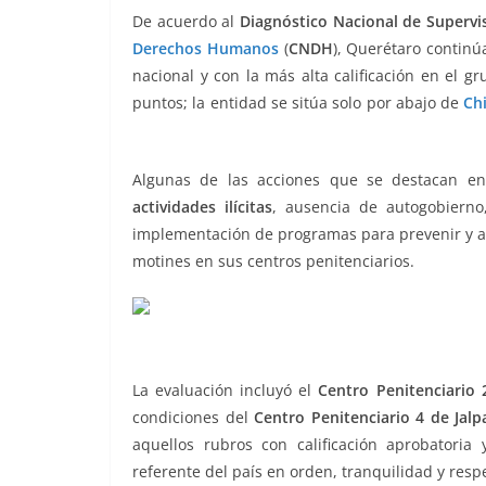
b
A
n
a
ar
De acuerdo al
Diagnóstico Nacional de Supervi
Derechos Humanos
(
CNDH
), Querétaro contin
o
p
g
m
tir
nacional y con la más alta calificación en el g
o
p
er
puntos; la entidad se sitúa solo por abajo de
Ch
k
Penitenciario, Sistema Penitenciario
Algunas de las acciones que se destacan en
actividades ilícitas
, ausencia de autogobiern
implementación de programas para prevenir y a
motines en sus centros penitenciarios.
La evaluación incluyó el
Centro Penitenciario 
condiciones del
Centro Penitenciario 4 de Jalp
aquellos rubros con calificación aprobatoria
referente del país en orden, tranquilidad y res