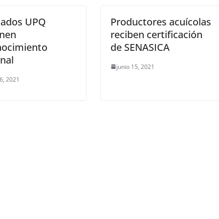
sados UPQ
Productores acuícolas
enen
reciben certificación
nocimiento
de SENASICA
nal
junio 15, 2021
16, 2021