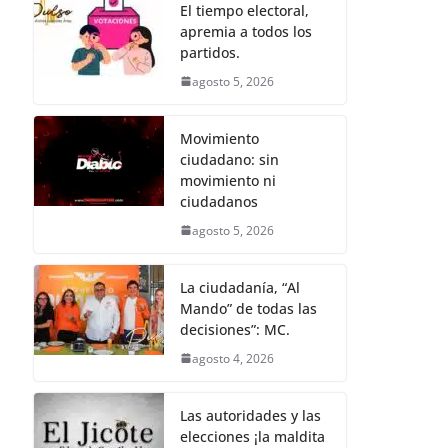
b
A
n
a
p
El tiempo electoral,
apremia a todos los
o
p
g
m
ar
partidos.
o
p
er
tir
agosto 5, 2026
k
Movimiento
ciudadano: sin
movimiento ni
ciudadanos
agosto 5, 2026
La ciudadanía, “Al
Mando” de todas las
decisiones”: MC.
agosto 4, 2026
Las autoridades y las
elecciones ¡la maldita