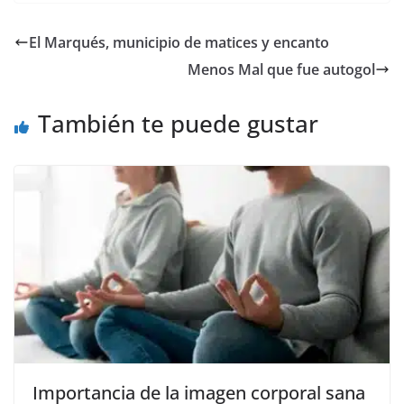
c
itt
ai
at
ss
e
m
e
er
l
s
e
gr
p
El Marqués, municipio de matices y encanto
b
A
n
a
ar
Menos Mal que fue autogol
o
p
g
m
tir
o
p
er
También te puede gustar
k
Importancia de la imagen corporal sana