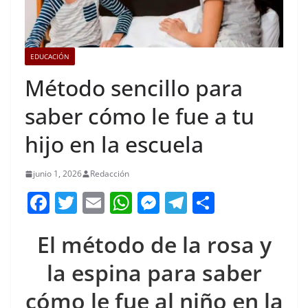
EDUCACIÓN
Método sencillo para
saber cómo le fue a tu
hijo en la escuela
junio 1, 2026
Redacción
F
T
E
W
M
T
C
a
w
m
h
e
el
o
El método de la rosa y
c
itt
ai
at
ss
e
m
e
er
l
s
e
gr
p
la espina para saber
b
A
n
a
ar
cómo le fue al niño en la