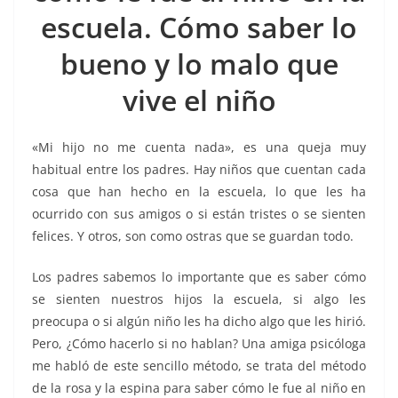
o
p
g
m
tir
escuela. Cómo saber lo
o
p
er
k
bueno y lo malo que
vive el niño
«Mi hijo no me cuenta nada», es una queja muy
habitual entre los padres. Hay niños que cuentan cada
cosa que han hecho en la escuela, lo que les ha
ocurrido con sus amigos o si están tristes o se sienten
felices. Y otros, son como ostras que se guardan todo.
Los padres sabemos lo importante que es saber cómo
se sienten nuestros hijos la escuela, si algo les
preocupa o si algún niño les ha dicho algo que les hirió.
Pero, ¿Cómo hacerlo si no hablan? Una amiga psicóloga
me habló de este sencillo método, se trata del método
de la rosa y la espina para saber cómo le fue al niño en