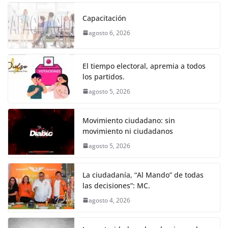
c
itt
ai
at
ss
e
m
k
e
er
l
s
e
gr
p
Capacitación
b
A
n
a
ar
agosto 6, 2026
o
p
g
m
tir
o
p
er
El tiempo electoral, apremia a todos
k
los partidos.
agosto 5, 2026
Movimiento ciudadano: sin
movimiento ni ciudadanos
agosto 5, 2026
La ciudadanía, “Al Mando” de todas
las decisiones”: MC.
agosto 4, 2026