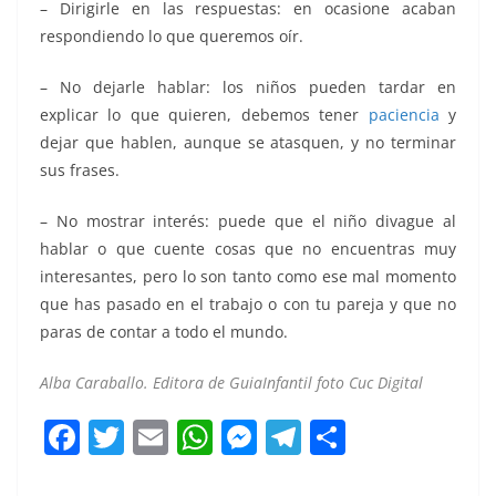
– Dirigirle en las respuestas: en ocasione acaban
respondiendo lo que queremos oír.
– No dejarle hablar: los niños pueden tardar en
explicar lo que quieren, debemos tener
paciencia
y
dejar que hablen, aunque se atasquen, y no terminar
sus frases.
– No mostrar interés: puede que el niño divague al
hablar o que cuente cosas que no encuentras muy
interesantes, pero lo son tanto como ese mal momento
que has pasado en el trabajo o con tu pareja y que no
paras de contar a todo el mundo.
Alba Caraballo. Editora de GuiaInfantil foto Cuc Digital
F
T
E
W
M
T
C
a
w
m
h
e
el
o