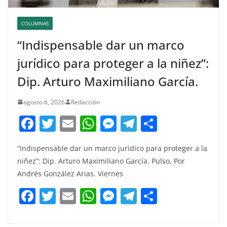
COLUMNAS
“Indispensable dar un marco
jurídico para proteger a la niñez”:
Dip. Arturo Maximiliano García.
agosto 6, 2026
Redacción
F
T
E
W
M
T
C
a
w
m
h
e
el
o
“Indispensable dar un marco jurídico para proteger a la
c
itt
ai
at
ss
e
m
niñez”: Dip. Arturo Maximiliano García. Pulso, Por
e
er
l
s
e
gr
p
Andrés González Arias. Viernes
b
A
n
a
ar
F
T
E
W
M
T
C
o
p
g
m
tir
a
w
m
h
e
el
o
o
p
er