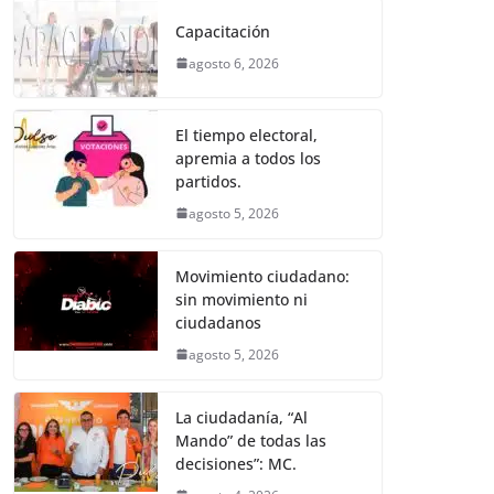
e
er
l
s
e
gr
p
Capacitación
b
A
n
a
ar
agosto 6, 2026
o
p
g
m
tir
o
p
er
El tiempo electoral,
k
apremia a todos los
partidos.
agosto 5, 2026
Movimiento ciudadano:
sin movimiento ni
ciudadanos
agosto 5, 2026
La ciudadanía, “Al
Mando” de todas las
decisiones”: MC.