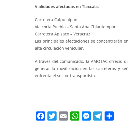
Vialidades afectadas en Tlaxcala:
Carretera Calpulalpan
Vía corta Puebla – Santa Ana Chiautempan
Carretera Apizaco – Veracruz
Las principales afectaciones se concentrarán e
alta circulación vehicular.
A través del comunicado, la AMOTAC ofreció di
generar la movilización en las carreteras y se
enfrenta el sector transportista.
F
T
E
W
M
T
C
a
w
m
h
e
el
o