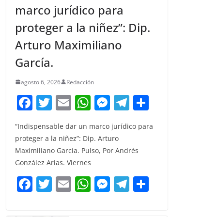
marco jurídico para
proteger a la niñez”: Dip.
Arturo Maximiliano
García.
agosto 6, 2026
Redacción
F
T
E
W
M
T
C
a
w
m
h
e
el
o
“Indispensable dar un marco jurídico para
c
itt
ai
at
ss
e
m
proteger a la niñez”: Dip. Arturo
e
er
l
s
e
gr
p
Maximiliano García. Pulso, Por Andrés
b
A
n
a
ar
González Arias. Viernes
o
p
g
m
tir
F
T
E
W
M
T
C
o
p
er
a
w
m
h
e
el
o
k
c
itt
ai
at
ss
e
m