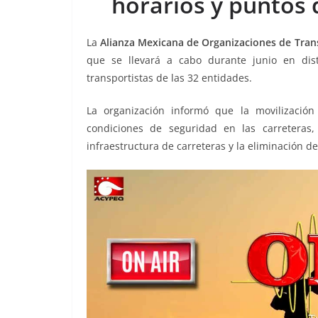
horarios y puntos 
o
p
g
m
tir
o
p
er
La
Alianza Mexicana de Organizaciones de Tran
k
que se llevará a cabo durante junio en dist
transportistas de las 32 entidades.
La organización informó que la movilización
condiciones de seguridad en las carreteras
infraestructura de carreteras y la eliminación d