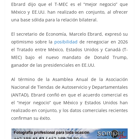
o
p
g
m
tir
Ebrard dijo que el T-MEC es el “mejor negocio” que
o
p
er
México y EE.UU. han realizado en conjunto, al ofrecer
k
una base sólida para la relación bilateral.
El secretario de Economía, Marcelo Ebrard, expresó su
optimismo sobre la
posibilidad
de renegociar en 2026
el Tratado entre México, Estados Unidos y Canadá (T-
MEC) bajo el nuevo mandato de Donald Trump,
ganador de las presidenciales en EE.UU.
Al término de la Asamblea Anual de la Asociación
Nacional de Tiendas de Autoservicio y Departamentales
(ANTAD), Ebrard confió en que el acuerdo comercial es
el “mejor negocio” que México y Estados Unidos han
realizado en conjunto, y los datos comerciales recientes
confirman su éxito.