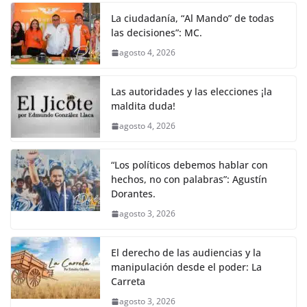
o
p
er
La ciudadanía, “Al Mando” de todas
k
las decisiones”: MC.
agosto 4, 2026
Las autoridades y las elecciones ¡la
maldita duda!
agosto 4, 2026
“Los políticos debemos hablar con
hechos, no con palabras”: Agustín
Dorantes.
agosto 3, 2026
El derecho de las audiencias y la
manipulación desde el poder: La
Carreta
agosto 3, 2026