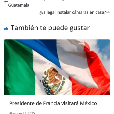
b
A
n
a
ar
Guatemala
o
p
g
m
tir
¿Es legal instalar cámaras en casa?
o
p
er
También te puede gustar
k
Presidente de Francia visitará México
agosto 21, 2025