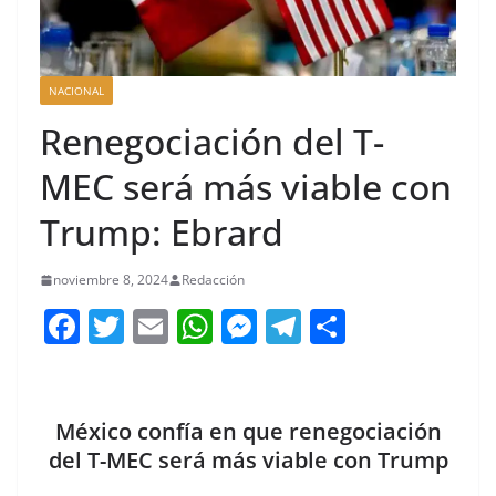
NACIONAL
Renegociación del T-
MEC será más viable con
Trump: Ebrard
noviembre 8, 2024
Redacción
F
T
E
W
M
T
C
a
w
m
h
e
el
o
c
itt
ai
at
ss
e
m
e
er
l
s
e
gr
p
México confía en que renegociación
b
A
n
a
ar
del T-MEC será más viable con Trump