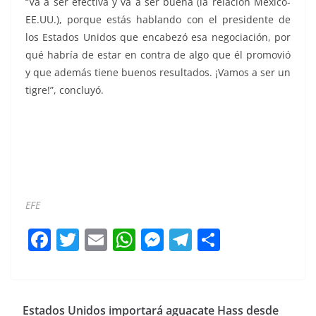
“Va a ser efectiva y va a ser buena (la relación México-
EE.UU.), porque estás hablando con el presidente de
los Estados Unidos que encabezó esa negociación, por
qué habría de estar en contra de algo que él promovió
y que además tiene buenos resultados. ¡Vamos a ser un
tigre!”, concluyó.
Renegociación Renegociación Renegociación
Renegociación
EFE
F
T
E
W
M
T
C
a
w
m
h
e
el
o
c
itt
ai
at
ss
e
m
e
er
l
s
e
gr
p
Estados Unidos importará aguacate Hass desde