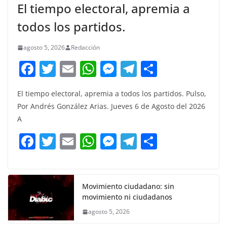
El tiempo electoral, apremia a
todos los partidos.
agosto 5, 2026
Redacción
F
T
E
W
M
T
C
a
w
m
h
e
el
o
El tiempo electoral, apremia a todos los partidos. Pulso,
c
itt
ai
at
ss
e
m
Por Andrés González Arias. Jueves 6 de Agosto del 2026
e
er
l
s
e
gr
p
A
b
A
n
a
ar
F
T
E
W
M
T
C
o
p
g
m
tir
a
w
m
h
e
el
o
o
p
er
c
itt
ai
at
ss
e
m
k
e
er
l
s
e
gr
p
Movimiento ciudadano: sin
movimiento ni ciudadanos
b
A
n
a
ar
agosto 5, 2026
o
p
g
m
tir