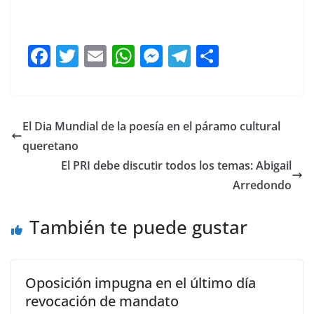
F
T
E
W
M
T
C
a
w
m
h
e
el
o
c
itt
ai
at
ss
e
m
e
er
l
s
e
gr
p
El Dia Mundial de la poesía en el páramo cultural
b
A
n
a
ar
queretano
o
p
g
m
tir
El PRI debe discutir todos los temas: Abigail
o
p
er
Arredondo
k
También te puede gustar
Oposición impugna en el último día
revocación de mandato