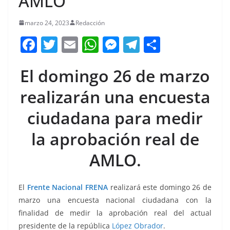
AMLO
marzo 24, 2023
Redacción
F
T
E
W
M
T
C
a
w
m
h
e
el
o
El domingo 26 de marzo
c
itt
ai
at
ss
e
m
e
er
l
s
e
gr
p
realizarán una encuesta
b
A
n
a
ar
ciudadana para medir
o
p
g
m
tir
la aprobación real de
o
p
er
k
AMLO.
El
Frente Nacional
FRENA
realizará este domingo 26 de
marzo una encuesta nacional ciudadana con la
finalidad de medir la aprobación real del actual
presidente de la república
López Obrador
.