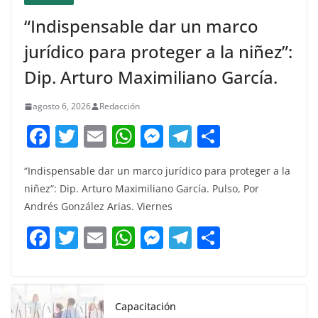
“Indispensable dar un marco
jurídico para proteger a la niñez”:
Dip. Arturo Maximiliano García.
agosto 6, 2026
Redacción
F
T
E
W
M
T
C
a
w
m
h
e
el
o
“Indispensable dar un marco jurídico para proteger a la
c
itt
ai
at
ss
e
m
niñez”: Dip. Arturo Maximiliano García. Pulso, Por
e
er
l
s
e
gr
p
Andrés González Arias. Viernes
b
A
n
a
ar
F
T
E
W
M
T
C
o
p
g
m
tir
a
w
m
h
e
el
o
o
p
er
c
itt
ai
at
ss
e
m
k
e
er
l
s
e
gr
p
Capacitación