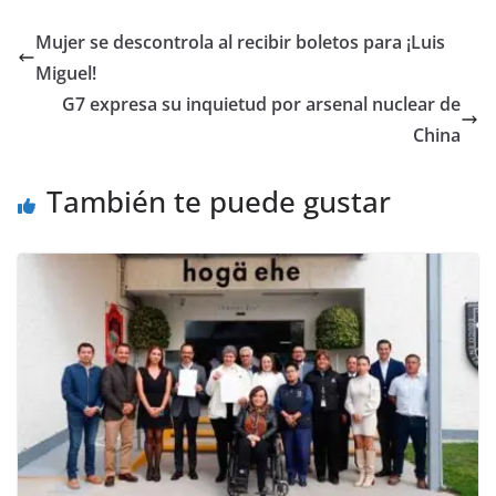
c
itt
ai
at
ss
e
m
e
er
l
s
e
gr
p
Mujer se descontrola al recibir boletos para ¡Luis
b
A
n
a
ar
Miguel!
o
p
g
m
tir
G7 expresa su inquietud por arsenal nuclear de
o
p
er
China
k
También te puede gustar