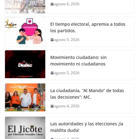
b
A
n
a
ar
agosto 6, 2026
o
p
g
m
tir
o
p
er
El tiempo electoral, apremia a todos
k
los partidos.
agosto 5, 2026
Movimiento ciudadano: sin
movimiento ni ciudadanos
agosto 5, 2026
La ciudadanía, “Al Mando” de todas
las decisiones”: MC.
agosto 4, 2026
Las autoridades y las elecciones ¡la
maldita duda!