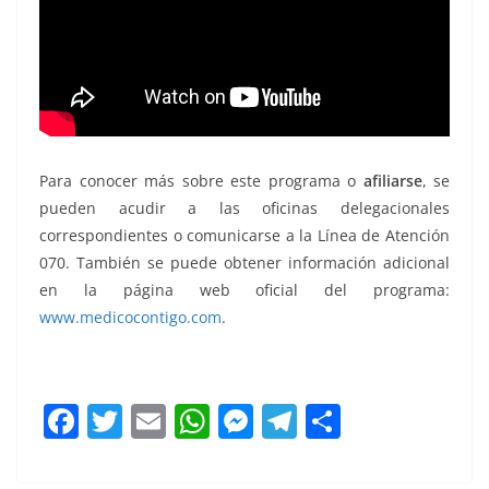
Para conocer más sobre este programa o
afiliarse
, se
pueden acudir a las oficinas delegacionales
correspondientes o comunicarse a la Línea de Atención
070. También se puede obtener información adicional
en la página web oficial del programa:
www.medicocontigo.com
.
F
T
E
W
M
T
C
a
w
m
h
e
el
o