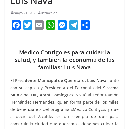
Luis Nava
mayo 21, 2023
Redacción
F
T
E
W
M
T
C
a
w
m
h
e
el
o
c
itt
ai
at
ss
e
m
e
er
l
s
e
gr
p
Médico Contigo es para cuidar la
b
A
n
a
ar
salud, y también la economía de las
familias: Luis Nava
o
p
g
m
tir
o
p
er
El
Presidente Municipal de Querétaro, Luis Nava
, junto
k
con su esposa y Presidenta del Patronato del
Sistema
Municipal DIF, Arahí Domínguez
, visitó al señor Ramón
Hernández Hernández, quien forma parte de los miles
de beneficiarios del programa «Médico Contigo», y que
a decir del Alcalde, es un ejemplo de que para
construir la ciudad que queremos, debemos cuidar la