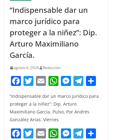
“Indispensable dar un
marco jurídico para
proteger a la niñez”: Dip.
Arturo Maximiliano
García.
agosto 6, 2026
Redacción
F
T
E
W
M
T
C
a
w
m
h
e
el
o
“Indispensable dar un marco jurídico para
c
itt
ai
at
ss
e
m
proteger a la niñez”: Dip. Arturo
e
er
l
s
e
gr
p
Maximiliano García. Pulso, Por Andrés
b
A
n
a
ar
González Arias. Viernes
o
p
g
m
tir
F
T
E
W
M
T
C