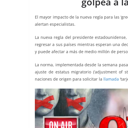
golpea a l
o
p
g
m
tir
o
p
er
El mayor impacto de la nueva regla para las ‘gr
k
alertan especialistas.
La nueva regla del presidente estadounidense, 
regresar a sus países mientras esperan una dec
y puede afectar a más de medio millón de person
La norma, implementada desde la semana pasada,
ajuste de estatus migratorio (‘adjustment of s
naciones de origen para solicitar la
llamada
‘tar