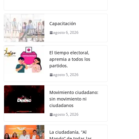
o
p
er
a
w
m
h
e
el
o
k
c
itt
ai
at
ss
e
m
e
er
l
s
e
gr
p
Capacitación
b
A
n
a
ar
agosto 6, 2026
o
p
g
m
tir
o
p
er
El tiempo electoral,
k
apremia a todos los
partidos.
agosto 5, 2026
Movimiento ciudadano:
sin movimiento ni
ciudadanos
agosto 5, 2026
La ciudadanía, “Al
Mando” de todas las