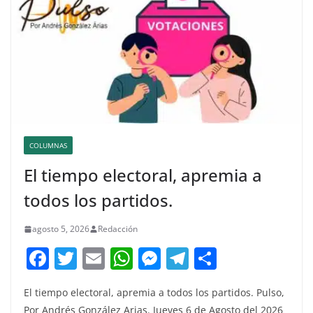
COLUMNAS
El tiempo electoral, apremia a
todos los partidos.
agosto 5, 2026
Redacción
F
T
E
W
M
T
C
a
w
m
h
e
el
o
El tiempo electoral, apremia a todos los partidos. Pulso,
c
itt
ai
at
ss
e
m
Por Andrés González Arias. Jueves 6 de Agosto del 2026