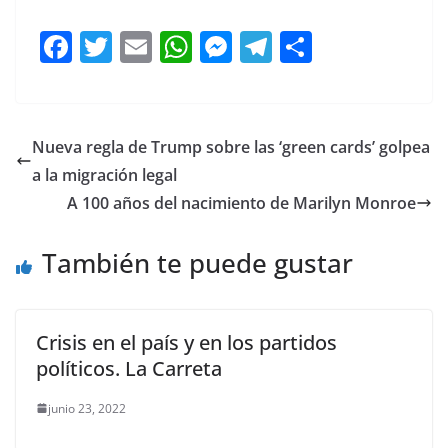
F
T
E
W
M
T
C
a
w
m
h
e
el
o
c
itt
ai
at
ss
e
m
e
er
l
s
e
gr
p
Nueva regla de Trump sobre las ‘green cards’ golpea
b
A
n
a
ar
a la migración legal
o
p
g
m
tir
A 100 años del nacimiento de Marilyn Monroe
o
p
er
También te puede gustar
k
Crisis en el país y en los partidos
políticos. La Carreta
junio 23, 2022