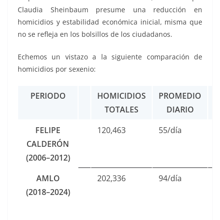
Claudia Sheinbaum presume una reducción en
homicidios y estabilidad económica inicial, misma que
no se refleja en los bolsillos de los ciudadanos.
Echemos un vistazo a la siguiente comparación de
homicidios por sexenio:
PERIODO
HOMICIDIOS
PROMEDIO
N
TOTALES
DIARIO
FELIPE
120,463
55/día
“
CALDERÓN
c
(2006–2012)
n
AMLO
202,336
94/día
“
(2018–2024)
n
b
r