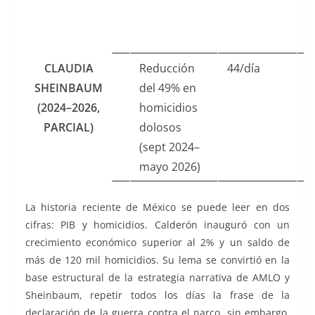
h
h
CLAUDIA
Reducción
44/día
“
SHEINBAUM
del 49% en
p
(2024–2026,
homicidios
-
PARCIAL)
dolosos
i
(sept 2024–
mayo 2026)
La historia reciente de México se puede leer en dos
cifras: PIB y homicidios. Calderón inauguró con un
crecimiento económico superior al 2% y un saldo de
más de 120 mil homicidios. Su lema se convirtió en la
base estructural de la estrategia narrativa de AMLO y
Sheinbaum, repetir todos los días la frase de la
declaración de la guerra contra el narco, sin embargo,