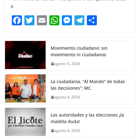
e
er
l
s
e
gr
p
A
b
A
n
a
ar
F
T
E
W
M
T
C
o
p
g
m
tir
a
w
m
h
e
el
o
o
p
er
c
itt
ai
at
ss
e
m
k
e
er
l
s
e
gr
p
Movimiento ciudadano: sin
movimiento ni ciudadanos
b
A
n
a
ar
agosto 5, 2026
o
p
g
m
tir
o
p
er
La ciudadanía, “Al Mando” de todas
k
las decisiones”: MC.
agosto 4, 2026
Las autoridades y las elecciones ¡la
maldita duda!
agosto 4, 2026