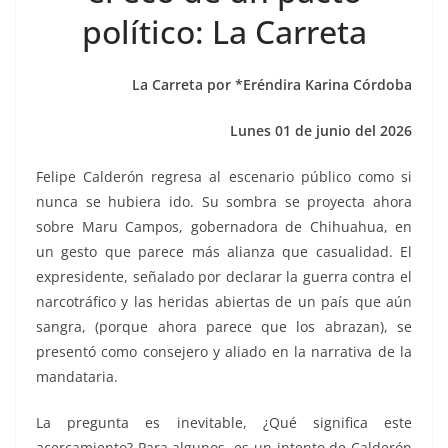
o
p
g
m
tir
político: La Carreta
o
p
er
k
La Carreta por *Eréndira Karina Córdoba
Lunes 01 de junio del 2026
Felipe Calderón regresa al escenario público como si
nunca se hubiera ido. Su sombra se proyecta ahora
sobre Maru Campos, gobernadora de Chihuahua, en
un gesto que parece más alianza que casualidad. El
expresidente, señalado por declarar la guerra contra el
narcotráfico y las heridas abiertas de un país que aún
sangra, (porque ahora parece que los abrazan), se
presentó como consejero y aliado en la narrativa de la
mandataria.
La pregunta es inevitable, ¿Qué significa este
acercamiento? Para algunos, es un intento de Calderón