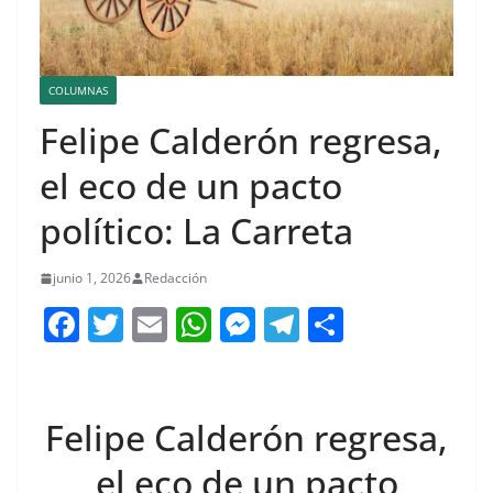
COLUMNAS
Felipe Calderón regresa,
el eco de un pacto
político: La Carreta
junio 1, 2026
Redacción
F
T
E
W
M
T
C
a
w
m
h
e
el
o
c
itt
ai
at
ss
e
m
e
er
l
s
e
gr
p
Felipe Calderón regresa,
b
A
n
a
ar
el eco de un pacto