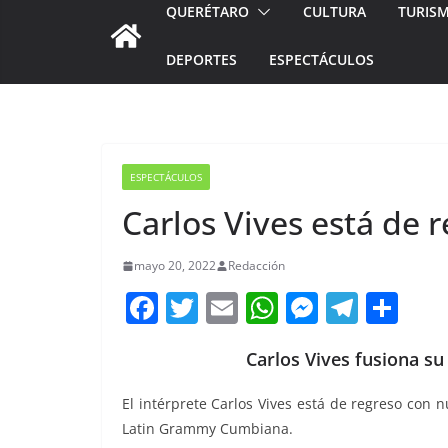
QUERÉTARO
CULTURA
TURIS
DEPORTES
ESPECTÁCULOS
ESPECTÁCULOS
Carlos Vives está de
mayo 20, 2022
Redacción
F
T
E
W
M
T
C
a
w
m
h
e
el
o
Carlos Vives fusiona s
c
itt
ai
at
ss
e
m
e
er
l
s
e
gr
p
El intérprete Carlos Vives está de regreso con
b
A
n
a
ar
Latin Grammy Cumbiana.