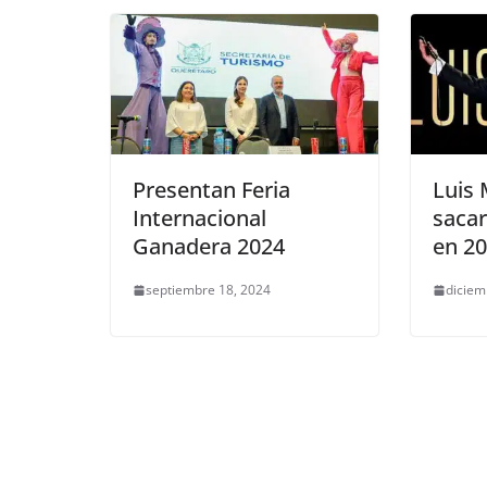
k
Presentan Feria
Luis 
Internacional
saca
Ganadera 2024
en 2
septiembre 18, 2024
diciem