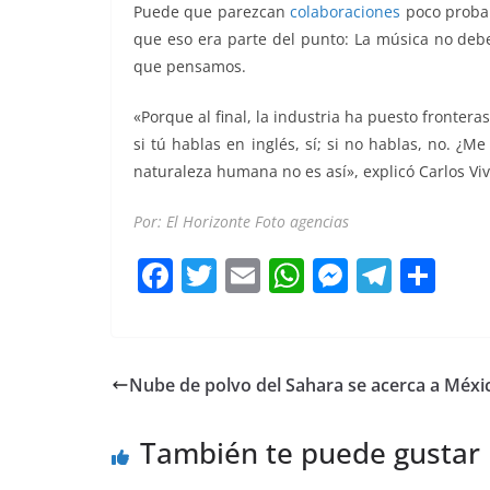
Puede que parezcan
colaboraciones
poco probabl
que eso era parte del punto: La música no deb
que pensamos.
«Porque al final, la industria ha puesto fronter
si tú hablas en inglés, sí; si no hablas, no. ¿
naturaleza humana no es así», explicó Carlos Viv
Por: El Horizonte Foto agencias
F
T
E
W
M
T
C
a
w
m
h
e
el
o
c
itt
ai
at
ss
e
m
e
er
l
s
e
gr
p
Nube de polvo del Sahara se acerca a Méxi
b
A
n
a
ar
o
p
g
m
tir
También te puede gustar
o
p
er