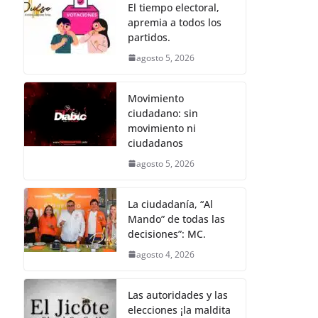
b
A
n
a
p
El tiempo electoral,
apremia a todos los
o
p
g
m
ar
partidos.
o
p
er
tir
agosto 5, 2026
k
Movimiento
ciudadano: sin
movimiento ni
ciudadanos
agosto 5, 2026
La ciudadanía, “Al
Mando” de todas las
decisiones”: MC.
agosto 4, 2026
Las autoridades y las
elecciones ¡la maldita