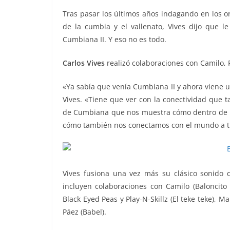
o
p
g
m
tir
Tras pasar los últimos años indagando en los or
o
p
er
de la cumbia y el vallenato, Vives dijo que 
k
Cumbiana II. Y eso no es todo.
Carlos Vives
realizó colaboraciones con Camilo, R
«Ya sabía que venía Cumbiana II y ahora viene u
Vives. «Tiene que ver con la conectividad que
de Cumbiana que nos muestra cómo dentro de un
cómo también nos conectamos con el mundo a tr
Vives fusiona una vez más su clásico sonido
incluyen colaboraciones con Camilo (Baloncito 
Black Eyed Peas y Play-N-Skillz (El teke teke), Ma
Páez (Babel).