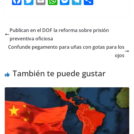
F
T
E
W
M
T
C
a
w
m
h
e
el
o
c
itt
ai
at
ss
e
m
e
er
l
s
e
gr
p
Publican en el DOF la reforma sobre prisión
b
A
n
a
ar
preventiva oficiosa
o
p
g
m
tir
Confunde pegamento para uñas con gotas para los
o
p
er
ojos
k
También te puede gustar