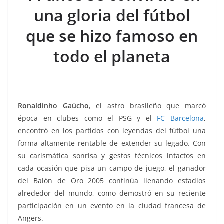
o
p
g
m
tir
una gloria del fútbol
o
p
er
k
que se hizo famoso en
todo el planeta
Ronaldinho Gaúcho
, el astro brasileño que marcó
época en clubes como el PSG y el
FC Barcelona
,
encontró en los partidos con leyendas del fútbol una
forma altamente rentable de extender su legado. Con
su carismática sonrisa y gestos técnicos intactos en
cada ocasión que pisa un campo de juego, el ganador
del Balón de Oro 2005 continúa llenando estadios
alrededor del mundo, como demostró en su reciente
participación en un evento en la ciudad francesa de
Angers.