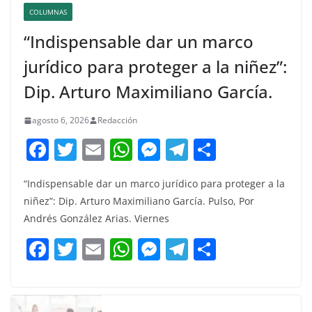
COLUMNAS
“Indispensable dar un marco
jurídico para proteger a la niñez”:
Dip. Arturo Maximiliano García.
agosto 6, 2026
Redacción
F
T
E
W
M
T
C
a
w
m
h
e
el
o
“Indispensable dar un marco jurídico para proteger a la
c
itt
ai
at
ss
e
m
niñez”: Dip. Arturo Maximiliano García. Pulso, Por
e
er
l
s
e
gr
p
Andrés González Arias. Viernes
b
A
n
a
ar
F
T
E
W
M
T
C
o
p
g
m
tir
a
w
m
h
e
el
o
o
p
er
c
itt
ai
at
ss
e
m
k