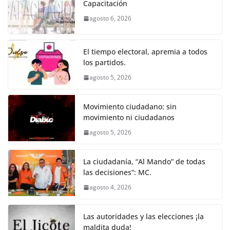
e
er
l
s
e
gr
p
Capacitación
b
A
n
a
ar
agosto 6, 2026
o
p
g
m
tir
o
p
er
El tiempo electoral, apremia a todos
k
los partidos.
agosto 5, 2026
Movimiento ciudadano: sin
movimiento ni ciudadanos
agosto 5, 2026
La ciudadanía, “Al Mando” de todas
las decisiones”: MC.
agosto 4, 2026
Las autoridades y las elecciones ¡la
maldita duda!