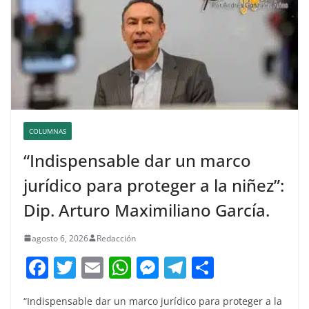
COLUMNAS
“Indispensable dar un marco
jurídico para proteger a la niñez”:
Dip. Arturo Maximiliano García.
agosto 6, 2026
Redacción
F
T
E
W
M
T
C
a
w
m
h
e
el
o
“Indispensable dar un marco jurídico para proteger a la