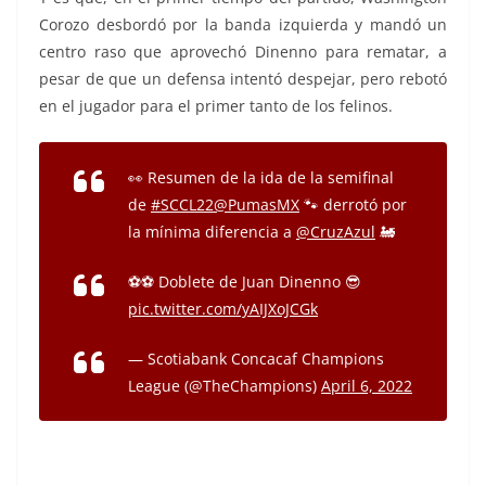
Corozo desbordó por la banda izquierda y mandó un
centro raso que aprovechó Dinenno para rematar, a
pesar de que un defensa intentó despejar, pero rebotó
en el jugador para el primer tanto de los felinos.
👀 Resumen de la ida de la semifinal
de
#SCCL22
@PumasMX
🐾 derrotó por
la mínima diferencia a
@CruzAzul
🚂
⚽️⚽️ Doblete de Juan Dinenno 😎
pic.twitter.com/yAIJXoJCGk
— Scotiabank Concacaf Champions
League (@TheChampions)
April 6, 2022