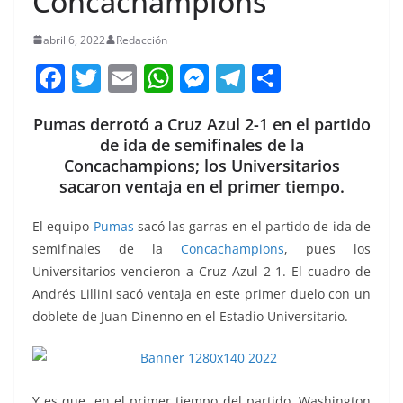
Concachampions
abril 6, 2022
Redacción
F
T
E
W
M
T
C
a
w
m
h
e
el
o
Pumas derrotó a Cruz Azul 2-1 en el partido
c
itt
ai
at
ss
e
m
de ida de semifinales de la
e
er
l
s
e
gr
p
Concachampions; los Universitarios
b
A
n
a
ar
sacaron ventaja en el primer tiempo.
o
p
g
m
tir
El equipo
Pumas
sacó las garras en el partido de ida de
o
p
er
semifinales de la
Concachampions
, pues los
k
Universitarios vencieron a Cruz Azul 2-1. El cuadro de
Andrés Lillini sacó ventaja en este primer duelo con un
doblete de Juan Dinenno en el Estadio Universitario.
Y es que, en el primer tiempo del partido, Washington