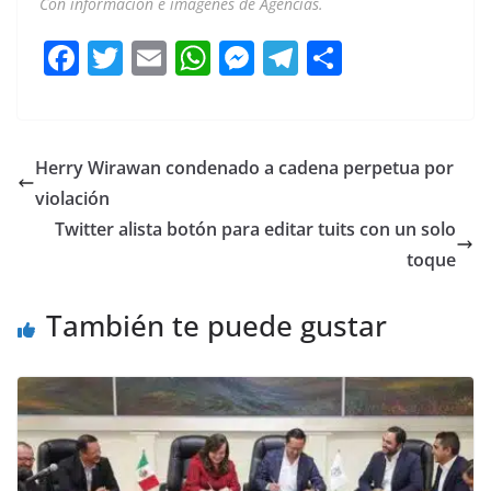
Con información e imágenes de Agencias.
F
T
E
W
M
T
C
a
w
m
h
e
el
o
c
itt
ai
at
ss
e
m
e
er
l
s
e
gr
p
Herry Wirawan condenado a cadena perpetua por
b
A
n
a
ar
violación
o
p
g
m
tir
Twitter alista botón para editar tuits con un solo
o
p
er
toque
k
También te puede gustar