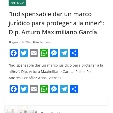
COLUMNAS
“Indispensable dar un marco
jurídico para proteger a la niñez”:
Dip. Arturo Maximiliano García.
agosto 6, 2026
Redacción
F
T
E
W
M
T
C
a
w
m
h
e
el
o
“Indispensable dar un marco jurídico para proteger a la
c
itt
ai
at
ss
e
m
niñez”: Dip. Arturo Maximiliano García. Pulso, Por
e
er
l
s
e
gr
p
Andrés González Arias. Viernes
b
A
n
a
ar
F
T
E
W
M
T
C
o
p
g
m
tir
a
w
m
h
e
el
o
o
p
er
c
itt
ai
at
ss
e
m
k