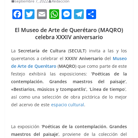
septiembre 7, 2022
Redacción
F
T
E
W
M
T
C
a
w
m
h
e
el
o
El Museo de Arte de Querétaro (MAQRO)
c
itt
ai
at
ss
e
m
celebra XXXIV aniversario
e
er
l
s
e
gr
p
b
A
n
a
ar
La
Secretaría de Cultura
(
SECULT
) invita a las y los
queretanos a celebrar el
XXXIV Aniversario
del
Museo
o
p
g
m
tir
de Arte de Querétaro
(
MAQRO
) que como parte de este
o
p
er
festejo exhibirá las exposiciones:
‘Poéticas de la
k
contemplación. Grandes maestros del paisaje’
,
«Bestiarios, músicos y tzompantlis’,
‘
Línea de tiempo
’,
así como una selección de obra pictórica de lo mejor
del acervo de este
espacio cultural
.
XXXIV, XXXIV, XXXIV,
XXXIV, XXXIV
La exposición ‘
Poéticas de la contemplación. Grandes
maestros del paisaje
’, proviene de la colección del