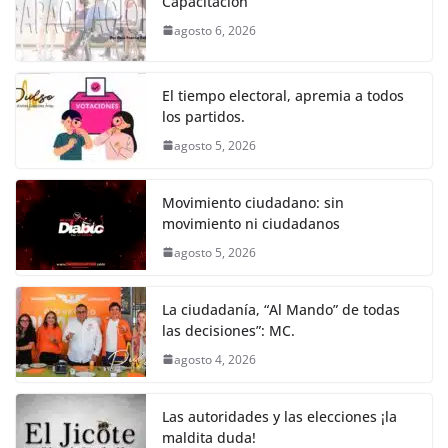
e
er
l
s
e
gr
p
Capacitación
b
A
n
a
ar
agosto 6, 2026
o
p
g
m
tir
o
p
er
El tiempo electoral, apremia a todos
k
los partidos.
agosto 5, 2026
Movimiento ciudadano: sin
movimiento ni ciudadanos
agosto 5, 2026
La ciudadanía, “Al Mando” de todas
las decisiones”: MC.
agosto 4, 2026
Las autoridades y las elecciones ¡la
maldita duda!