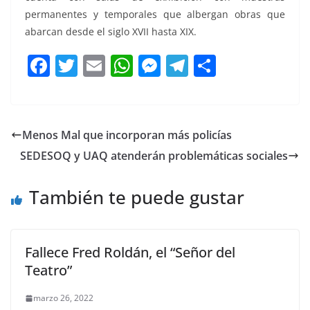
permanentes y temporales que albergan obras que
abarcan desde el siglo XVII hasta XIX.
F
T
E
W
M
T
C
a
w
m
h
e
el
o
c
itt
ai
at
ss
e
m
e
er
l
s
e
gr
p
Menos Mal que incorporan más policías
b
A
n
a
ar
SEDESOQ y UAQ atenderán problemáticas sociales
o
p
g
m
tir
o
p
er
También te puede gustar
k
Fallece Fred Roldán, el “Señor del
Teatro”
marzo 26, 2022