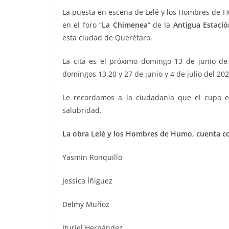
o
p
g
m
tir
La puesta en escena de Lelé y los Hombres de Hu
o
p
er
en el foro “
La Chimenea
” de la
Antigua Estación
k
esta ciudad de Querétaro.
La cita es el próximo domingo 13 de junio de
domingos 13,20 y 27 de junio y 4 de julio del 202
Le recordamos a la ciudadanía que el cupo es
salubridad.
La obra Lelé y los Hombres de Humo, cuenta con
Yasmin Ronquillo
Jessica Íñiguez
Delmy Muñoz
Ituriel Hernández