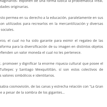
 imaginarios- exponen de una forma lúdica la problemática «real,
dades originarias.
; esto permea en su derecho a la educación, paralelamente en sus
son utilizados para recrearlos en la mercantilización y diversas
 sociales.
io, el cual no ha sido garante para eximir el regateo de las
aforma para la diversificación de su imagen en distintos objetos
defienden un valor moneda el cual no les pertenece.
, promover y dignificar la enorme riqueza cultural que posee el
ltepec y Santiago Mexquititlán, sí son estos colectivos de
 valores simbólicos e identitarios.
sabia cosmovisión, de las canas y estrecha relación con “La Gran
e a pesar de la sombra de los gigantes…