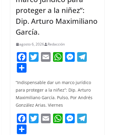
proteger a la niñez”:
Dip. Arturo Maximiliano
García.
agosto 6, 2026
Redacción
F
T
E
W
M
T
a
w
m
h
e
el
C
c
itt
ai
at
ss
e
o
e
er
l
s
e
gr
“Indispensable dar un marco jurídico
m
para proteger a la niñez”: Dip. Arturo
b
A
n
a
p
Maximiliano García. Pulso, Por Andrés
o
p
g
m
ar
González Arias. Viernes
o
p
er
tir
F
T
E
W
M
T
k
a
w
m
h
e
el
C