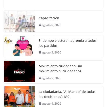
a
w
m
h
e
el
o
o
p
er
c
itt
ai
at
ss
e
m
k
e
er
l
s
e
gr
p
Capacitación
b
A
n
a
ar
agosto 6, 2026
o
p
g
m
tir
o
p
er
El tiempo electoral, apremia a todos
k
los partidos.
agosto 5, 2026
Movimiento ciudadano: sin
movimiento ni ciudadanos
agosto 5, 2026
La ciudadanía, “Al Mando” de todas
las decisiones”: MC.
agosto 4, 2026