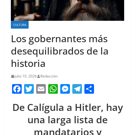
CULTURA
Los gobernantes más
desequilibrados de la
historia
julio 10, 2026
Redacción
F
T
E
W
M
T
C
a
w
m
h
e
el
o
De Calígula a Hitler, hay
c
itt
ai
at
ss
e
m
e
er
l
s
e
gr
p
una larga lista de
b
A
n
a
ar
mandatarios y