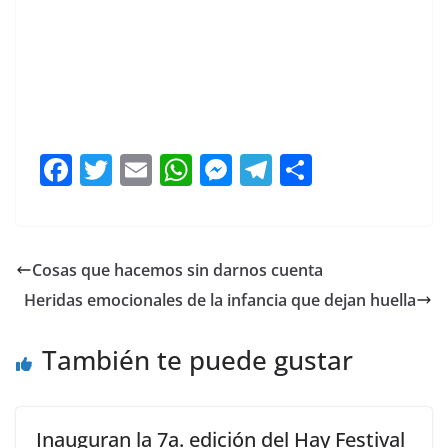
F
T
E
W
M
T
C
a
w
m
h
e
el
o
c
itt
ai
at
ss
e
m
e
er
l
s
e
gr
p
Cosas que hacemos sin darnos cuenta
b
A
n
a
ar
Heridas emocionales de la infancia que dejan huella
o
p
g
m
tir
o
p
er
También te puede gustar
k
Inauguran la 7a. edición del Hay Festival