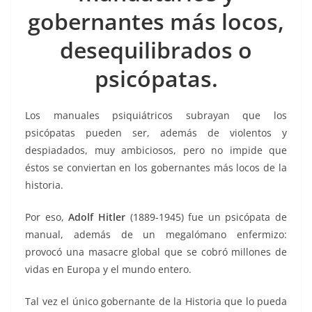
o
p
g
m
tir
gobernantes más locos,
o
p
er
k
desequilibrados o
psicópatas.
Los manuales psiquiátricos subrayan que los
psicópatas pueden ser, además de violentos y
despiadados, muy ambiciosos, pero no impide que
éstos se conviertan en los gobernantes más locos de la
historia.
Por eso,
Adolf Hitler
(1889-1945) fue un psicópata de
manual, además de un megalómano enfermizo:
provocó una masacre global que se cobró millones de
vidas en Europa y el mundo entero.
Tal vez el único gobernante de la Historia que lo pueda