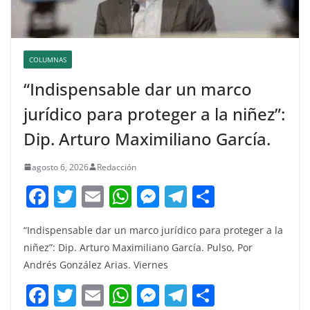
COLUMNAS
“Indispensable dar un marco
jurídico para proteger a la niñez”:
Dip. Arturo Maximiliano García.
agosto 6, 2026
Redacción
F
T
E
W
M
T
C
a
w
m
h
e
el
o
“Indispensable dar un marco jurídico para proteger a la
c
itt
ai
at
ss
e
m
niñez”: Dip. Arturo Maximiliano García. Pulso, Por
e
er
l
s
e
gr
p
Andrés González Arias. Viernes
b
A
n
a
ar
F
T
E
W
M
T
C
o
p
g
m
tir