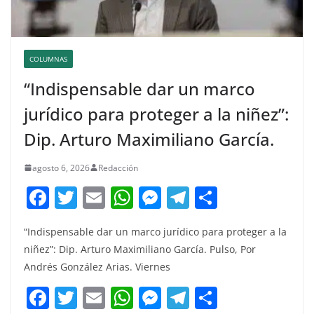
COLUMNAS
“Indispensable dar un marco
jurídico para proteger a la niñez”:
Dip. Arturo Maximiliano García.
agosto 6, 2026
Redacción
F
T
E
W
M
T
C
a
w
m
h
e
el
o
“Indispensable dar un marco jurídico para proteger a la
c
itt
ai
at
ss
e
m
niñez”: Dip. Arturo Maximiliano García. Pulso, Por
e
er
l
s
e
gr
p
Andrés González Arias. Viernes
b
A
n
a
ar
F
T
E
W
M
T
C
o
p
g
m
tir