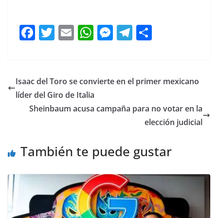
Que la
F
T
E
W
M
T
C
a
w
m
h
e
el
o
c
itt
ai
at
ss
e
m
e
er
l
s
e
gr
p
Isaac del Toro se convierte en el primer mexicano
b
A
n
a
ar
líder del Giro de Italia
o
p
g
m
tir
Sheinbaum acusa campaña para no votar en la
o
p
er
elección judicial
k
También te puede gustar