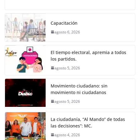
a
w
m
h
e
el
o
o
p
er
c
itt
ai
at
ss
e
m
k
e
er
l
s
e
gr
p
Capacitación
b
A
n
a
ar
agosto 6, 2026
o
p
g
m
tir
o
p
er
El tiempo electoral, apremia a todos
k
los partidos.
agosto 5, 2026
Movimiento ciudadano: sin
movimiento ni ciudadanos
agosto 5, 2026
La ciudadanía, “Al Mando” de todas
las decisiones”: MC.
agosto 4, 2026