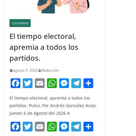
COLUMNAS
El tiempo electoral,
apremia a todos los
partidos.
agosto 5, 2026
Redacción
F
T
E
W
M
T
C
a
w
m
h
e
el
o
El tiempo electoral, apremia a todos los
c
itt
ai
at
ss
e
m
partidos. Pulso, Por Andrés González Arias.
e
er
l
s
e
gr
p
Jueves 6 de Agosto del 2026 A
b
A
n
a
ar
F
T
E
W
M
T
C
o
p
g
m
tir