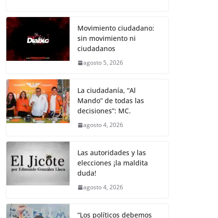
a
w
m
h
e
el
o
o
p
er
c
itt
ai
at
ss
e
m
k
e
er
l
s
e
gr
p
Movimiento ciudadano:
sin movimiento ni
b
A
n
a
ar
ciudadanos
o
p
g
m
tir
agosto 5, 2026
o
p
er
k
La ciudadanía, “Al
Mando” de todas las
decisiones”: MC.
agosto 4, 2026
Las autoridades y las
elecciones ¡la maldita
duda!
agosto 4, 2026
“Los políticos debemos