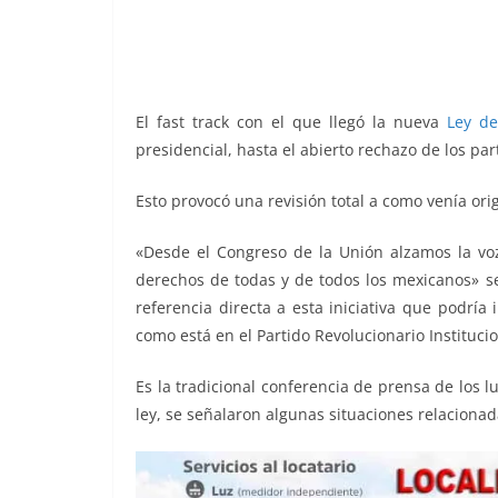
o
p
g
m
tir
o
p
er
k
El fast track con el que llegó la nueva
Ley de
presidencial, hasta el abierto rechazo de los par
Esto provocó una revisión total a como venía ori
«Desde el Congreso de la Unión alzamos la vo
derechos de todas y de todos los mexicanos» se
referencia directa a esta iniciativa que podría 
como está en el Partido Revolucionario Instituci
Es la tradicional conferencia de prensa de los
ley, se señalaron algunas situaciones relacionad