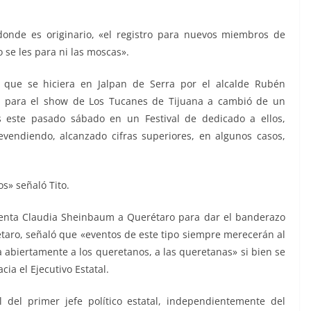
donde es originario, «el registro para nuevos miembros de
o se les para ni las moscas».
 que se hiciera en Jalpan de Serra por el alcalde Rubén
s para el show de Los Tucanes de Tijuana a cambió de un
s este pasado sábado en un Festival de dedicado a ellos,
vendiendo, alcanzado cifras superiores, en algunos casos,
os» señaló Tito.
identa Claudia Sheinbaum a Querétaro para dar el banderazo
étaro, señaló que «eventos de este tipo siempre merecerán al
a abiertamente a los queretanos, a las queretanas» si bien se
ia el Ejecutivo Estatal.
del primer jefe político estatal, independientemente del