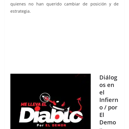
quienes no han querido cambiar de posición y de
estrategia.
Diálog
os en
el
Infiern
o / por
El
Demo