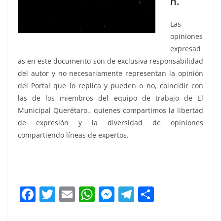
n.
Las
opiniones
expresad
as en este documento son de exclusiva responsabilidad
del autor y no necesariamente representan la opinión
del Portal que lo replica y pueden o no, coincidir con
las de los miembros del equipo de trabajo de El
Municipal Querétaro., quienes compartimos la libertad
de expresión y la diversidad de opiniones
compartiendo líneas de expertos.
se vota, se vota, se vota, se vota, se vota, se vota, se
vota, se vota
F
T
E
W
M
T
C
a
w
m
h
e
el
o