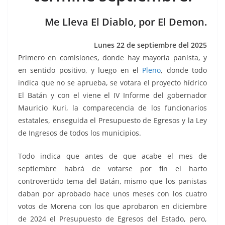
o
p
g
m
tir
o
p
er
Me Lleva El Diablo, por El Demon.
k
Lunes 22 de septiembre del 2025
Primero en comisiones, donde hay mayoría panista, y
en sentido positivo, y luego en el
Pleno
, donde todo
indica que no se aprueba, se votara el proyecto hídrico
El Batán y con el viene el IV Informe del gobernador
Mauricio Kuri, la comparecencia de los funcionarios
estatales, enseguida el Presupuesto de Egresos y la Ley
de Ingresos de todos los municipios.
Todo indica que antes de que acabe el mes de
septiembre habrá de votarse por fin el harto
controvertido tema del Batán, mismo que los panistas
daban por aprobado hace unos meses con los cuatro
votos de Morena con los que aprobaron en diciembre
de 2024 el Presupuesto de Egresos del Estado, pero,