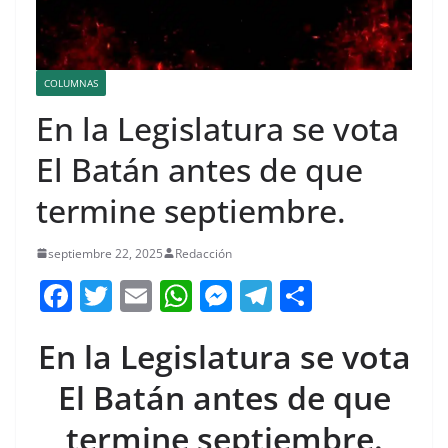
COLUMNAS
En la Legislatura se vota
El Batán antes de que
termine septiembre.
septiembre 22, 2025
Redacción
F
T
E
W
M
T
C
a
w
m
h
e
el
o
En la Legislatura se vota
c
itt
ai
at
ss
e
m
e
er
l
s
e
gr
p
El Batán antes de que
b
A
n
a
ar
termine septiembre.