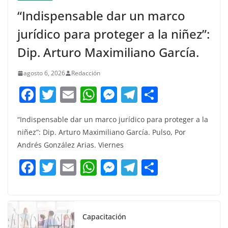
“Indispensable dar un marco
jurídico para proteger a la niñez”:
Dip. Arturo Maximiliano García.
agosto 6, 2026
Redacción
F
T
E
W
M
T
C
a
w
m
h
e
el
o
“Indispensable dar un marco jurídico para proteger a la
c
itt
ai
at
ss
e
m
niñez”: Dip. Arturo Maximiliano García. Pulso, Por
e
er
l
s
e
gr
p
Andrés González Arias. Viernes
b
A
n
a
ar
F
T
E
W
M
T
C
o
p
g
m
tir
a
w
m
h
e
el
o
o
p
er
c
itt
ai
at
ss
e
m
k
e
er
l
s
e
gr
p
Capacitación