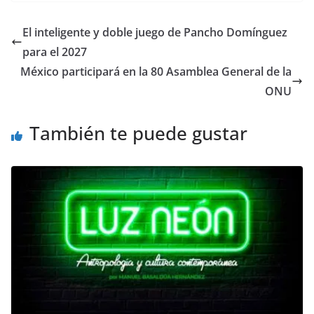
c
itt
ai
at
ss
e
m
e
er
l
s
e
gr
p
El inteligente y doble juego de Pancho Domínguez
b
A
n
a
ar
para el 2027
o
p
g
m
tir
México participará en la 80 Asamblea General de la
o
p
er
ONU
k
También te puede gustar