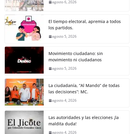
b
A
n
a
ar
agosto 6, 2026
o
p
g
m
tir
o
p
er
El tiempo electoral, apremia a todos
k
los partidos.
agosto 5, 2026
Movimiento ciudadano: sin
movimiento ni ciudadanos
agosto 5, 2026
La ciudadanía, “Al Mando” de todas
las decisiones”: MC.
agosto 4, 2026
Las autoridades y las elecciones ¡la
maldita duda!
agosto 4, 2026