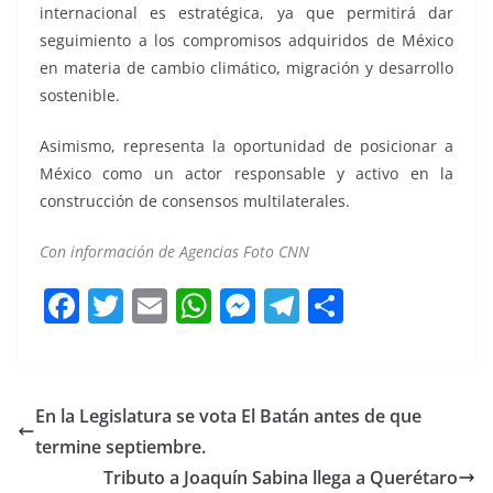
internacional es estratégica, ya que permitirá dar
seguimiento a los compromisos adquiridos de México
en materia de cambio climático, migración y desarrollo
sostenible.
Asimismo, representa la oportunidad de posicionar a
México como un actor responsable y activo en la
construcción de consensos multilaterales.
Con información de Agencias Foto CNN
F
T
E
W
M
T
C
a
w
m
h
e
el
o
c
itt
ai
at
ss
e
m
e
er
l
s
e
gr
p
En la Legislatura se vota El Batán antes de que
b
A
n
a
ar
termine septiembre.
o
p
g
m
tir
Tributo a Joaquín Sabina llega a Querétaro