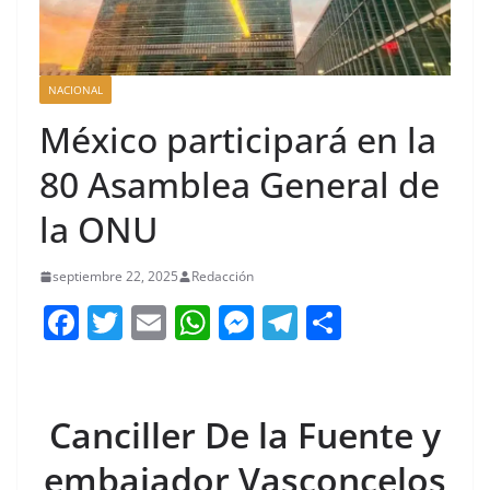
NACIONAL
México participará en la
80 Asamblea General de
la ONU
septiembre 22, 2025
Redacción
F
T
E
W
M
T
C
a
w
m
h
e
el
o
c
itt
ai
at
ss
e
m
e
er
l
s
e
gr
p
Canciller De la Fuente y
b
A
n
a
ar
embajador Vasconcelos