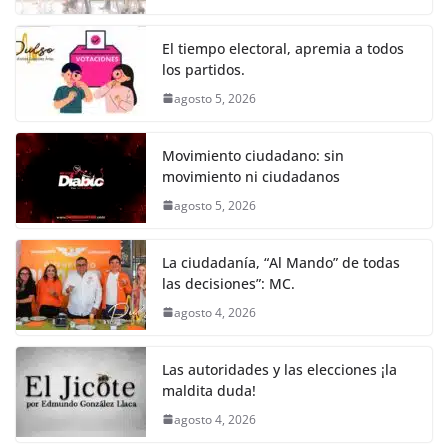
o
p
g
m
tir
o
p
er
El tiempo electoral, apremia a todos
k
los partidos.
agosto 5, 2026
Movimiento ciudadano: sin
movimiento ni ciudadanos
agosto 5, 2026
La ciudadanía, “Al Mando” de todas
las decisiones”: MC.
agosto 4, 2026
Las autoridades y las elecciones ¡la
maldita duda!
agosto 4, 2026