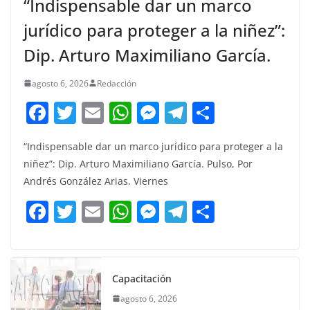
“Indispensable dar un marco
jurídico para proteger a la niñez”:
Dip. Arturo Maximiliano García.
agosto 6, 2026
Redacción
F
T
E
W
M
T
C
a
w
m
h
e
el
o
“Indispensable dar un marco jurídico para proteger a la
c
itt
ai
at
ss
e
m
niñez”: Dip. Arturo Maximiliano García. Pulso, Por
e
er
l
s
e
gr
p
Andrés González Arias. Viernes
b
A
n
a
ar
F
T
E
W
M
T
C
o
p
g
m
tir
a
w
m
h
e
el
o
o
p
er
c
itt
ai
at
ss
e
m
k
e
er
l
s
e
gr
p
Capacitación
b
A
n
a
ar
agosto 6, 2026