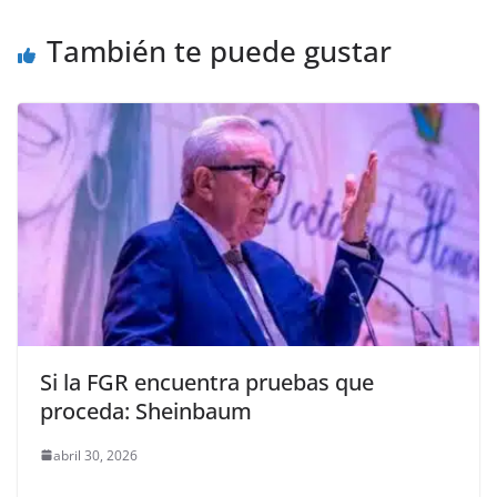
o
p
er
También te puede gustar
k
Si la FGR encuentra pruebas que
proceda: Sheinbaum
abril 30, 2026