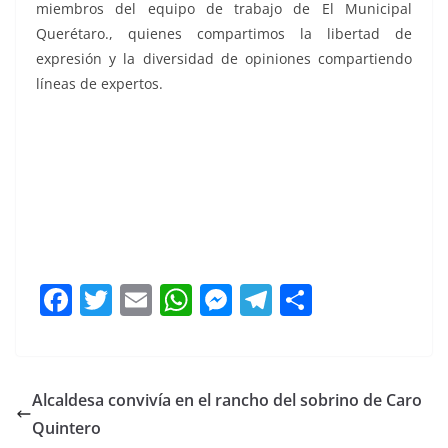
miembros del equipo de trabajo de El Municipal
Querétaro., quienes compartimos la libertad de
expresión y la diversidad de opiniones compartiendo
líneas de expertos.
El inteligente, El inteligente, El inteligente, El
inteligente, El inteligente, El inteligente, El inteligente,
El inteligente, El inteligente, El inteligente, El
inteligente, El inteligente
F
T
E
W
M
T
C
a
w
m
h
e
el
o
c
itt
ai
at
ss
e
m
e
er
l
s
e
gr
p
Alcaldesa convivía en el rancho del sobrino de Caro
b
A
n
a
ar
Quintero