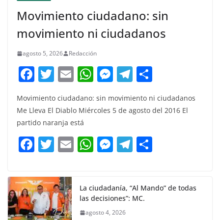
Movimiento ciudadano: sin
movimiento ni ciudadanos
agosto 5, 2026
Redacción
F
T
E
W
M
T
C
a
w
m
h
e
el
o
Movimiento ciudadano: sin movimiento ni ciudadanos
c
itt
ai
at
ss
e
m
Me Lleva El Diablo Miércoles 5 de agosto del 2016 El
e
er
l
s
e
gr
p
partido naranja está
b
A
n
a
ar
F
T
E
W
M
T
C
o
p
g
m
tir
a
w
m
h
e
el
o
o
p
er
c
itt
ai
at
ss
e
m
k
e
er
l
s
e
gr
p
La ciudadanía, “Al Mando” de todas
las decisiones”: MC.
b
A
n
a
ar
agosto 4, 2026