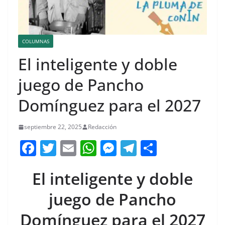
COLUMNAS
El inteligente y doble
juego de Pancho
Domínguez para el 2027
septiembre 22, 2025
Redacción
F
T
E
W
M
T
C
a
w
m
h
e
el
o
El inteligente y doble
c
itt
ai
at
ss
e
m
e
er
l
s
e
gr
p
juego de Pancho
b
A
n
a
ar
Domínguez para el 2027