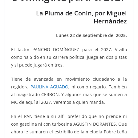
o
p
g
m
tir
o
p
er
La Pluma de Conín, por Miguel
k
Hernández
Lunes 22 de Septiembre del 2025.
El factor PANCHO DOMÍNGUEZ para el 2027. Vivillo
como ha Sido en su carrera política, juega en dos pistas
y si puede jugará en tres.
Tiene de avanzada en movimiento ciudadano a la
regidora
PAULINA AGUADO
, ni como negarlo. También
al magistrado CERBON. Y algunos más que se sumen a
MC de aquí al 2027. Veremos a quien manda.
En el PAN tiene a su alfil preferido que no prende ni
con gasolina ni con turbosina AGUSTÍN DORANTES. Que
ahora le sumaron el estribillo de la melodía Pobre Leña