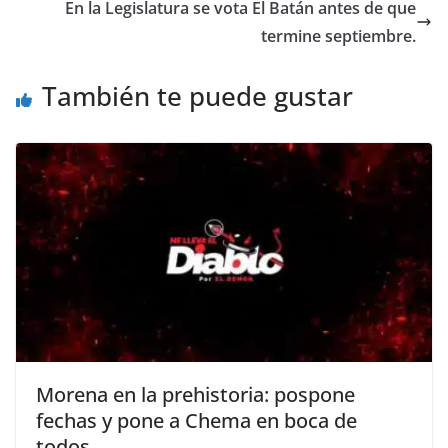
o
p
g
m
tir
En la Legislatura se vota El Batán antes de que
o
p
er
termine septiembre.
k
También te puede gustar
Morena en la prehistoria: pospone
fechas y pone a Chema en boca de
todos