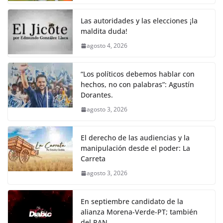
o
p
g
m
tir
o
p
er
Las autoridades y las elecciones ¡la
k
maldita duda!
agosto 4, 2026
“Los políticos debemos hablar con
hechos, no con palabras”: Agustín
Dorantes.
agosto 3, 2026
El derecho de las audiencias y la
manipulación desde el poder: La
Carreta
agosto 3, 2026
En septiembre candidato de la
alianza Morena-Verde-PT; también
del PAN