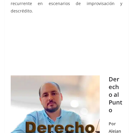
recurrente en escenarios de improvisación y
descrédito.
Der
ech
o al
Punt
o
Por
Alejan