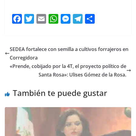
Deficiencias, Deficiencias
F
T
E
W
M
T
C
a
w
m
h
e
el
o
c
itt
ai
at
ss
e
m
e
er
l
s
e
gr
p
SEDEA fortalece con semilla a cultivos forrajeros en
b
A
n
a
ar
Corregidora
o
p
g
m
tir
«Prende, cobijado por la 4T, el proyecto político de
o
p
er
Santa Rosa»: Ulises Gómez de la Rosa.
k
También te puede gustar