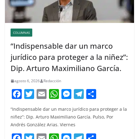
COLUMNAS
“Indispensable dar un marco
jurídico para proteger a la niñez”:
Dip. Arturo Maximiliano García.
agosto 6, 2026
Redacción
F
T
E
W
M
T
C
a
w
m
h
e
el
o
“Indispensable dar un marco jurídico para proteger a la
c
itt
ai
at
ss
e
m
niñez”: Dip. Arturo Maximiliano García. Pulso, Por
e
er
l
s
e
gr
p
Andrés González Arias. Viernes
b
A
n
a
ar
F
T
E
W
M
T
C