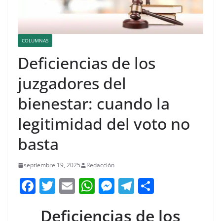
COLUMNAS
Deficiencias de los
juzgadores del
bienestar: cuando la
legitimidad del voto no
basta
septiembre 19, 2025
Redacción
F
T
E
W
M
T
C
a
w
m
h
e
el
o
Deficiencias de los
c
itt
ai
at
ss
e
m