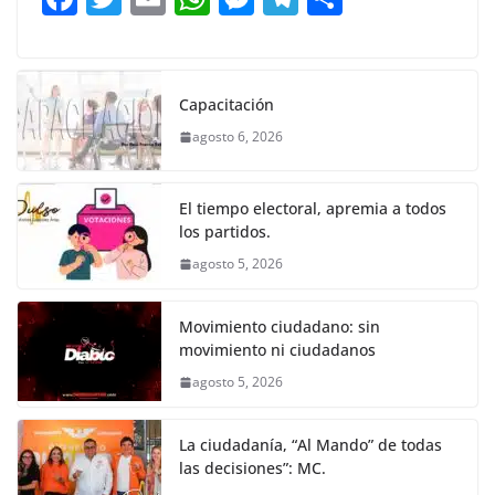
o
p
g
m
tir
a
w
m
h
e
el
o
o
p
er
c
itt
ai
at
ss
e
m
k
e
er
l
s
e
gr
p
Capacitación
b
A
n
a
ar
agosto 6, 2026
o
p
g
m
tir
o
p
er
El tiempo electoral, apremia a todos
k
los partidos.
agosto 5, 2026
Movimiento ciudadano: sin
movimiento ni ciudadanos
agosto 5, 2026
La ciudadanía, “Al Mando” de todas
las decisiones”: MC.