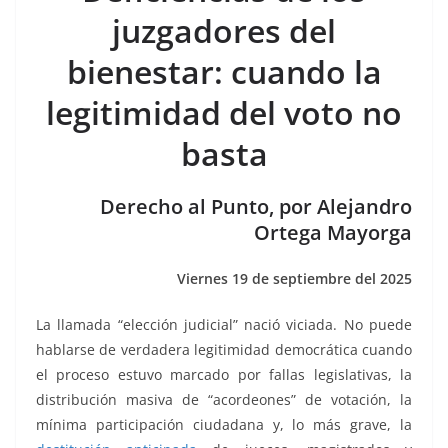
e
er
l
s
e
gr
p
juzgadores del
b
A
n
a
ar
bienestar: cuando la
o
p
g
m
tir
legitimidad del voto no
o
p
er
k
basta
Derecho al Punto, por Alejandro
Ortega Mayorga
Viernes 19 de septiembre del 2025
La llamada “elección judicial” nació viciada. No puede
hablarse de verdadera legitimidad democrática cuando
el proceso estuvo marcado por fallas legislativas, la
distribución masiva de “acordeones” de votación, la
mínima participación ciudadana y, lo más grave, la