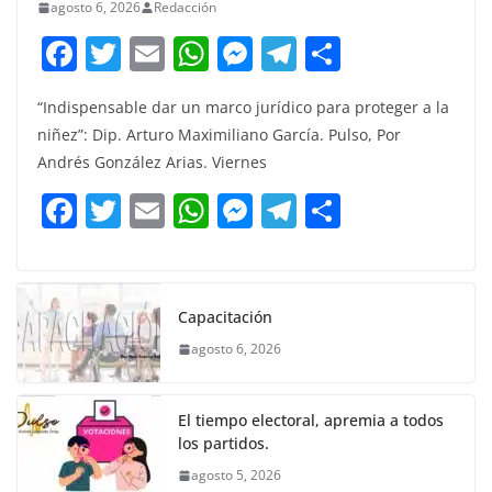
agosto 6, 2026
Redacción
F
T
E
W
M
T
C
a
w
m
h
e
el
o
“Indispensable dar un marco jurídico para proteger a la
c
itt
ai
at
ss
e
m
niñez”: Dip. Arturo Maximiliano García. Pulso, Por
e
er
l
s
e
gr
p
Andrés González Arias. Viernes
b
A
n
a
ar
F
T
E
W
M
T
C
o
p
g
m
tir
a
w
m
h
e
el
o
o
p
er
c
itt
ai
at
ss
e
m
k
e
er
l
s
e
gr
p
Capacitación
b
A
n
a
ar
agosto 6, 2026
o
p
g
m
tir
o
p
er
El tiempo electoral, apremia a todos
k
los partidos.
agosto 5, 2026