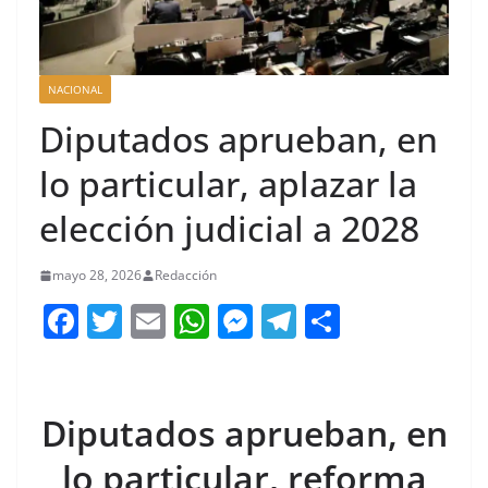
NACIONAL
Diputados aprueban, en
lo particular, aplazar la
elección judicial a 2028
mayo 28, 2026
Redacción
F
T
E
W
M
T
C
a
w
m
h
e
el
o
c
itt
ai
at
ss
e
m
e
er
l
s
e
gr
p
Diputados aprueban, en
b
A
n
a
ar
lo particular, reforma