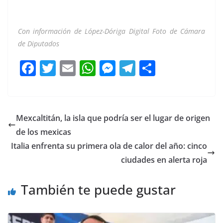
Con información de López-Dóriga Digital Foto de Cámara
de Diputados
F
T
E
W
M
T
C
a
w
m
h
e
el
o
c
itt
ai
at
ss
e
m
e
er
l
s
e
gr
p
Mexcaltitán, la isla que podría ser el lugar de origen
b
A
n
a
ar
de los mexicas
o
p
g
m
tir
Italia enfrenta su primera ola de calor del año: cinco
o
p
er
ciudades en alerta roja
k
También te puede gustar