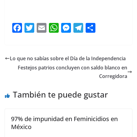
Las partes, Las partes, Las partes, Las partes, Las
partes, Las partes
F
T
E
W
M
T
C
a
w
m
h
e
el
o
c
itt
ai
at
ss
e
m
e
er
l
s
e
gr
p
Lo que no sabías sobre el Día de la Independencia
b
A
n
a
ar
Festejos patrios concluyen con saldo blanco en
o
p
g
m
tir
Corregidora
o
p
er
También te puede gustar
k
97% de impunidad en Feminicidios en
México