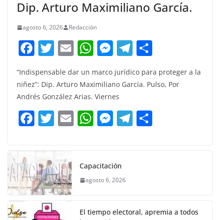
Dip. Arturo Maximiliano García.
agosto 6, 2026
Redacción
F
T
E
W
M
T
C
a
w
m
h
e
el
o
“Indispensable dar un marco jurídico para proteger a la
c
itt
ai
at
ss
e
m
niñez”: Dip. Arturo Maximiliano García. Pulso, Por
e
er
l
s
e
gr
p
Andrés González Arias. Viernes
b
A
n
a
ar
F
T
E
W
M
T
C
o
p
g
m
tir
a
w
m
h
e
el
o
o
p
er
c
itt
ai
at
ss
e
m
k
e
er
l
s
e
gr
p
Capacitación
b
A
n
a
ar
agosto 6, 2026
o
p
g
m
tir
o
p
er
El tiempo electoral, apremia a todos