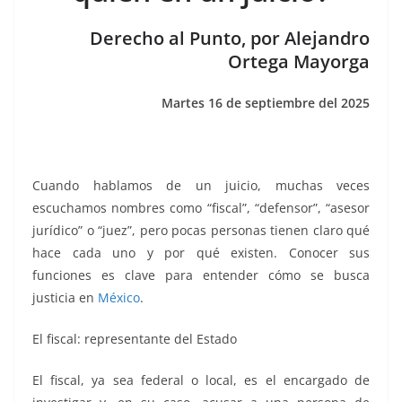
o
p
g
m
tir
o
p
er
Derecho al Punto, por Alejandro
k
Ortega Mayorga
Martes 16 de septiembre del 2025
Cuando hablamos de un juicio, muchas veces
escuchamos nombres como “fiscal”, “defensor”, “asesor
jurídico” o “juez”, pero pocas personas tienen claro qué
hace cada uno y por qué existen. Conocer sus
funciones es clave para entender cómo se busca
justicia en
México
.
El fiscal: representante del Estado
El fiscal, ya sea federal o local, es el encargado de