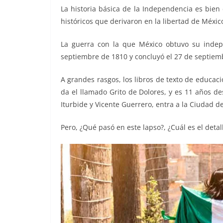
o
p
g
m
tir
La historia básica de la Independencia es bien
históricos que derivaron en la libertad de Méxic
o
p
er
k
La guerra con la que México obtuvo su indep
septiembre de 1810 y concluyó el 27 de septiem
A grandes rasgos, los libros de texto de educac
da el llamado Grito de Dolores, y es 11 años d
Iturbide y Vicente Guerrero, entra a la Ciudad d
Pero, ¿Qué pasó en este lapso?, ¿Cuál es el deta