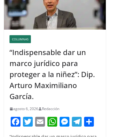
COLUMNAS
“Indispensable dar un
marco jurídico para
proteger a la niñez”: Dip.
Arturo Maximiliano
García.
agosto 6, 2026
Redacción
F
T
E
W
M
T
C
a
w
m
h
e
el
o
“Indispensable dar un marco jurídico para