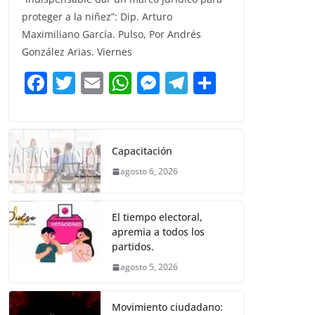
c
itt
ai
at
ss
e
m
proteger a la niñez”: Dip. Arturo
e
er
l
s
e
gr
p
Maximiliano García. Pulso, Por Andrés
b
A
n
a
ar
González Arias. Viernes
o
p
g
m
tir
F
T
E
W
M
T
C
o
p
er
a
w
m
h
e
el
o
k
c
itt
ai
at
ss
e
m
e
er
l
s
e
gr
p
Capacitación
b
A
n
a
ar
agosto 6, 2026
o
p
g
m
tir
o
p
er
El tiempo electoral,
k
apremia a todos los
partidos.
agosto 5, 2026
Movimiento ciudadano: