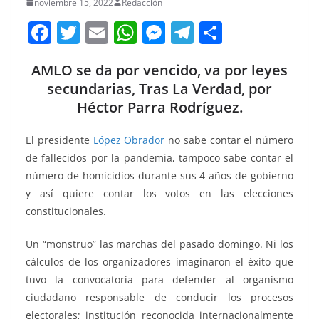
noviembre 15, 2022
Redacción
F
T
E
W
M
T
C
a
w
m
h
e
el
o
AMLO se da por vencido, va por leyes
c
itt
ai
at
ss
e
m
secundarias, Tras La Verdad, por
e
er
l
s
e
gr
p
Héctor Parra Rodríguez.
b
A
n
a
ar
o
p
g
m
tir
El presidente
López Obrador
no sabe contar el número
de fallecidos por la pandemia, tampoco sabe contar el
o
p
er
número de homicidios durante sus 4 años de gobierno
k
y así quiere contar los votos en las elecciones
constitucionales.
Un “monstruo” las marchas del pasado domingo. Ni los
cálculos de los organizadores imaginaron el éxito que
tuvo la convocatoria para defender al organismo
ciudadano responsable de conducir los procesos
electorales; institución reconocida internacionalmente