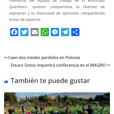
miembros del equipo de trabajo de El Municipal
Querétaro., quienes compartimos la libertad de
expresión y la diversidad de opiniones compartiendo
líneas de expertos.
F
T
E
W
M
T
C
a
w
m
h
e
el
o
c
itt
ai
at
ss
e
m
e
er
l
s
e
gr
p
Caen dos misiles perdidos en Polonia
b
A
n
a
ar
Etsuro Sotoo impartirá conferencia en el MAQRO
o
p
g
m
tir
o
p
er
También te puede gustar
k