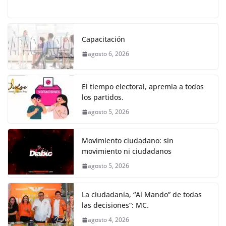
a
w
m
h
e
el
o
o
p
er
c
itt
ai
at
ss
e
m
k
e
er
l
s
e
gr
p
Capacitación
b
A
n
a
ar
agosto 6, 2026
o
p
g
m
tir
o
p
er
El tiempo electoral, apremia a todos
k
los partidos.
agosto 5, 2026
Movimiento ciudadano: sin
movimiento ni ciudadanos
agosto 5, 2026
La ciudadanía, “Al Mando” de todas
las decisiones”: MC.
agosto 4, 2026