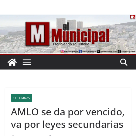
Saltar
al
contenido
COLUMNAS
AMLO se da por vencido,
va por leyes secundarias