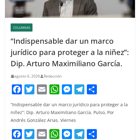
COLUMNAS
“Indispensable dar un marco
jurídico para proteger a la niñez”:
Dip. Arturo Maximiliano García.
agosto 6, 2026
Redacción
F
T
E
W
M
T
C
a
w
m
h
e
el
o
“Indispensable dar un marco jurídico para proteger a la
c
itt
ai
at
ss
e
m
niñez”: Dip. Arturo Maximiliano García. Pulso, Por
e
er
l
s
e
gr
p
Andrés González Arias. Viernes
b
A
n
a
ar
F
T
E
W
M
T
C
o
p
g
m
tir