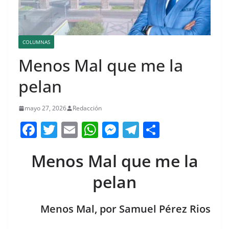
COLUMNAS
Menos Mal que me la
pelan
mayo 27, 2026
Redacción
F
T
E
W
M
T
C
a
w
m
h
e
el
o
Menos Mal que me la
c
itt
ai
at
ss
e
m
e
er
l
s
e
gr
p
pelan
b
A
n
a
ar
o
p
g
m
tir
Menos Mal, por Samuel Pérez Rios
o
p
er