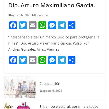
Dip. Arturo Maximiliano García.
agosto 6, 2026
Redacción
F
T
E
W
M
T
C
a
w
m
h
e
el
o
“Indispensable dar un marco jurídico para proteger a la
c
itt
ai
at
ss
e
m
niñez”: Dip. Arturo Maximiliano García. Pulso, Por
e
er
l
s
e
gr
p
Andrés González Arias. Viernes
b
A
n
a
ar
F
T
E
W
M
T
C
o
p
g
m
tir
a
w
m
h
e
el
o
o
p
er
c
itt
ai
at
ss
e
m
k
e
er
l
s
e
gr
p
Capacitación
b
A
n
a
ar
agosto 6, 2026
o
p
g
m
tir
o
p
er
El tiempo electoral, apremia a todos