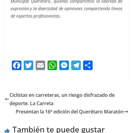
Municipal Querétaro., quienes compartimos la libertad de
expresión y la diversidad de opiniones compartiendo líneas
de expertos profesionistas.
que me la pelan, que me la pelan, que me la pelan,
que me la pelan, que me la pelan, que me la pelan,
F
T
E
W
M
T
C
a
w
m
h
e
el
o
c
itt
ai
at
ss
e
m
e
er
l
s
e
gr
p
Ciclistas en carreteras, un riesgo disfrazado de
b
A
n
a
ar
deporte. La Carreta
o
p
g
m
tir
Presentan la 16ª edición del Querétaro Maratón
o
p
er
También te puede gustar
k