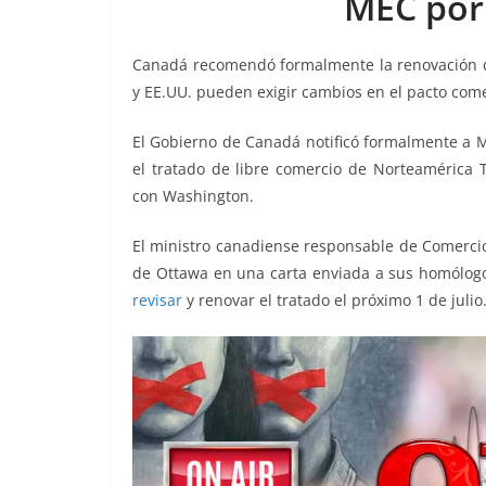
MEC por
o
p
g
m
tir
o
p
er
Canadá recomendó formalmente la renovación d
k
y EE.UU. pueden exigir cambios en el pacto come
El Gobierno de Canadá notificó formalmente a M
el tratado de libre comercio de Norteamérica
con Washington.
El ministro canadiense responsable de Comercio
de Ottawa en una carta enviada a sus homólogos
revisar
y renovar el tratado el próximo 1 de julio