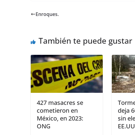
c
itt
ai
at
ss
e
m
e
er
l
s
e
gr
p
Enroques.
b
A
n
a
ar
o
p
g
m
tir
También te puede gustar
o
p
er
k
427 masacres se
Torme
cometieron en
deja 
México, en 2023:
sin el
ONG
EE.UU