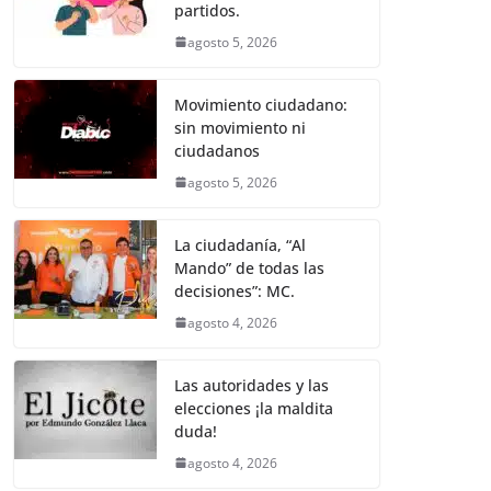
k
partidos.
agosto 5, 2026
Movimiento ciudadano:
sin movimiento ni
ciudadanos
agosto 5, 2026
La ciudadanía, “Al
Mando” de todas las
decisiones”: MC.
agosto 4, 2026
Las autoridades y las
elecciones ¡la maldita
duda!
agosto 4, 2026