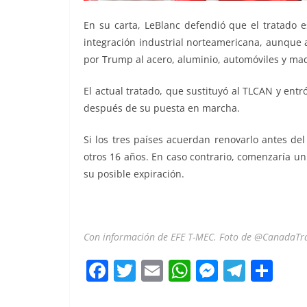
En su carta, LeBlanc defendió que el tratado e
integración industrial norteamericana, aunque 
por Trump al acero, aluminio, automóviles y ma
El actual tratado, que sustituyó al TLCAN y entr
después de su puesta en marcha.
Si los tres países acuerdan renovarlo antes de
otros 16 años. En caso contrario, comenzaría u
su posible expiración.
Con información de EFE T-MEC. Foto de @CanadaTr
F
T
E
W
M
T
C
a
w
m
h
e
el
o