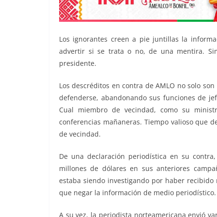
Los ignorantes creen a pie juntillas la inform
advertir si se trata o no, de una mentira. S
presidente.
Los descréditos en contra de AMLO no solo son 
defenderse, abandonando sus funciones de jefe
Cual miembro de vecindad, como su ministra
conferencias mañaneras. Tiempo valioso que deb
de vecindad.
De una declaración periodística en su contra,
millones de dólares en sus anteriores campa
estaba siendo investigando por haber recibido m
que negar la información de medio periodístico.
A su vez, la periodista norteamericana envió v