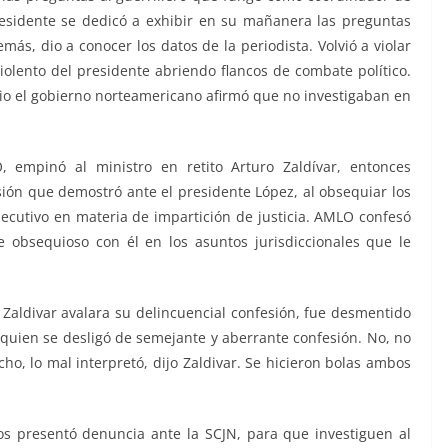
esidente se dedicó a exhibir en su mañanera las preguntas
ás, dio a conocer los datos de la periodista. Volvió a violar
 violento del presidente abriendo flancos de combate político.
bio el gobierno norteamericano afirmó que no investigaban en
, empinó al ministro en retito Arturo Zaldívar, entonces
sión que demostró ante el presidente López, al obsequiar los
Ejecutivo en materia de impartición de justicia. AMLO confesó
e obsequioso con él en los asuntos jurisdiccionales que le
aldivar avalara su delincuencial confesión, fue desmentido
, quien se desligó de semejante y aberrante confesión. No, no
ho, lo mal interpretó, dijo Zaldivar. Se hicieron bolas ambos
s presentó denuncia ante la SCJN, para que investiguen al