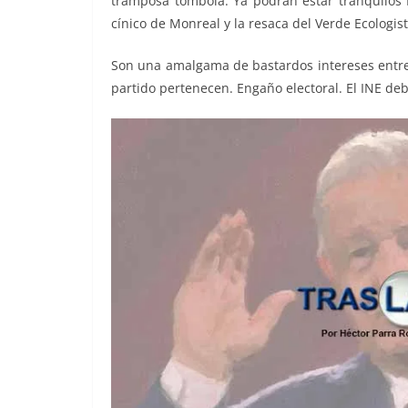
tramposa tómbola. Ya podrán estar tranquilos 
cínico de Monreal y la resaca del Verde Ecologis
Son una amalgama de bastardos intereses entre 
partido pertenecen. Engaño electoral. El INE de