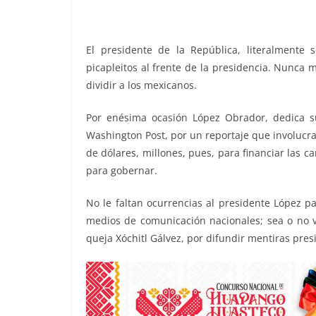
o
p
er
k
El presidente de la República, literalmente
picapleitos al frente de la presidencia. Nunca 
dividir a los mexicanos.
diablos, diablos, diablos
Por enésima ocasión López Obrador, dedica su
Washington Post, por un reportaje que involucra
de dólares, millones, pues, para financiar las 
para gobernar.
No le faltan ocurrencias al presidente López 
medios de comunicación nacionales; sea o no ve
queja Xóchitl Gálvez, por difundir mentiras pre