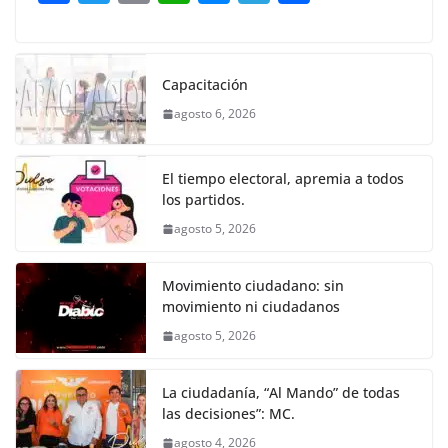
o
p
g
m
tir
a
w
m
h
e
el
o
o
p
er
c
itt
ai
at
ss
e
m
k
e
er
l
s
e
gr
p
Capacitación
b
A
n
a
ar
agosto 6, 2026
o
p
g
m
tir
o
p
er
El tiempo electoral, apremia a todos
k
los partidos.
agosto 5, 2026
Movimiento ciudadano: sin
movimiento ni ciudadanos
agosto 5, 2026
La ciudadanía, “Al Mando” de todas
las decisiones”: MC.
agosto 4, 2026