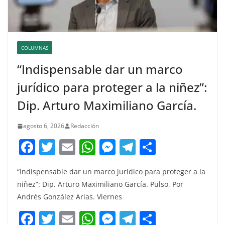
COLUMNAS
“Indispensable dar un marco
jurídico para proteger a la niñez”:
Dip. Arturo Maximiliano García.
agosto 6, 2026
Redacción
F
T
E
W
M
T
C
a
w
m
h
e
el
o
“Indispensable dar un marco jurídico para proteger a la
c
itt
ai
at
ss
e
m
niñez”: Dip. Arturo Maximiliano García. Pulso, Por
e
er
l
s
e
gr
p
Andrés González Arias. Viernes
b
A
n
a
ar
F
T
E
W
M
T
C