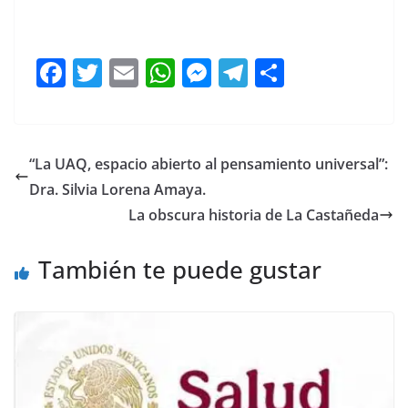
F
T
E
W
M
T
C
a
w
m
h
e
el
o
c
itt
ai
at
ss
e
m
e
er
l
s
e
gr
p
“La UAQ, espacio abierto al pensamiento universal”:
b
A
n
a
ar
Dra. Silvia Lorena Amaya.
o
p
g
m
tir
La obscura historia de La Castañeda
o
p
er
También te puede gustar
k