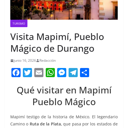
TURISMO
Visita Mapimí, Pueblo
Mágico de Durango
junio 16, 2026
Redacción
F
T
E
W
M
T
C
a
w
m
h
e
el
o
Qué visitar en Mapimí
c
itt
ai
at
ss
e
m
e
er
l
s
e
gr
p
Pueblo Mágico
b
A
n
a
ar
o
p
g
m
tir
Mapimí testigo de la historia de México. El legendario
Camino o
o
Ruta de la Plata,
p
que pasa por los estados de
er