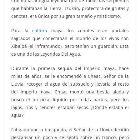
Cuenta la antigua leyenda que de todas las serpientes
k
que habitaban la Tierra, Tzukán, protectora de grutas y
cenotes, era única por su gran tamaño y misticismo.
Para la
cultura
maya, los cenotes eran portales
sagrados que conectaban el mundo de los vivos con
Xibalbá (el inframundo), pero tenían un guardián. Esta
es una de las Leyendas Del Agua.
Durante la primera sequía del imperio maya, hace
miles de años, se le encomendó a Chaac, Señor de la
Lluvia, recoger el agua del subsuelo y llevarla al resto
del imperio maya. Chaac montó una bestia alada y
buscó el precioso líquido por todas partes, pero los
lagos, ríos y cenotes estaban secos. ¿Dónde estaba el
agua?
Fatigado por la búsqueda, el Señor de la Lluvia decidió
descansar un poco y se sentó sobre un tronco, pero