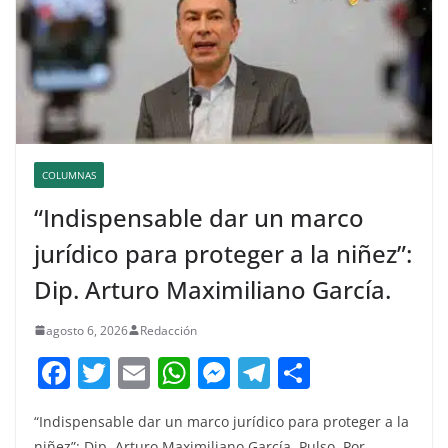
COLUMNAS
“Indispensable dar un marco
jurídico para proteger a la niñez”:
Dip. Arturo Maximiliano García.
agosto 6, 2026
Redacción
F
T
E
W
M
T
C
a
w
m
h
e
el
o
“Indispensable dar un marco jurídico para proteger a la
c
itt
ai
at
ss
e
m
niñez”: Dip. Arturo Maximiliano García. Pulso, Por