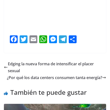
F
T
E
W
M
T
C
a
w
m
h
e
el
o
c
itt
ai
at
ss
e
m
e
er
l
s
e
gr
p
Edging la nueva forma de intensificar el placer
b
A
n
a
ar
sexual
o
p
g
m
tir
¿Por qué los data centers consumen tanta energía?
o
p
er
También te puede gustar
k