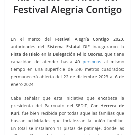
o
p
g
m
tir
Festival Alegría Contigo
o
p
er
k
En el marco del
Festival Alegría Contigo 2023
,
autoridades del
Sistema Estatal DIF
inauguraron la
Pista de Hielo
en la
Delegación Félix Osores
, que tiene
capacidad de atender hasta 40
personas
al mismo
tiempo en una superficie de 240 metros cuadrados;
permanecerá abierta del 22 de diciembre 2023 al 6 de
enero 2024.
Cabe señalar que esta iniciativa que encabeza la
presidenta del Patronato del SEDIF,
Car Herrera de
Kuri
, fue bien recibida por todas aquellas familias que
buscan actividades que fortalezcan la unión familiar.
En total se instalaron 11 pistas de patinaje, donde las