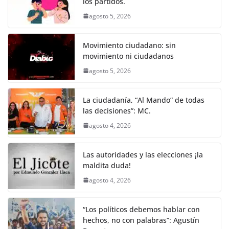
los partidos.
b
A
n
a
ar
agosto 5, 2026
o
p
g
m
tir
o
p
er
Movimiento ciudadano: sin
k
movimiento ni ciudadanos
agosto 5, 2026
La ciudadanía, “Al Mando” de todas
las decisiones”: MC.
agosto 4, 2026
Las autoridades y las elecciones ¡la
maldita duda!
agosto 4, 2026
“Los políticos debemos hablar con
hechos, no con palabras”: Agustín