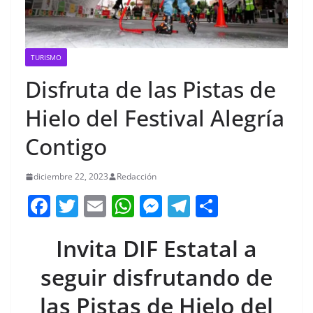
TURISMO
Disfruta de las Pistas de
Hielo del Festival Alegría
Contigo
diciembre 22, 2023
Redacción
F
T
E
W
M
T
C
a
w
m
h
e
el
o
Invita DIF Estatal a
c
itt
ai
at
ss
e
m
e
er
l
s
e
gr
p
seguir disfrutando de
b
A
n
a
ar
las Pistas de Hielo del