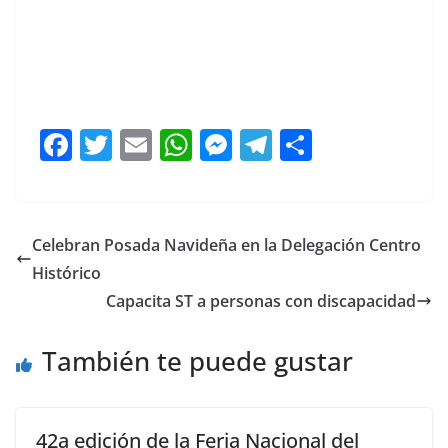
F
T
E
W
M
T
C
a
w
m
h
e
el
o
c
itt
ai
at
ss
e
m
e
er
l
s
e
gr
p
Celebran Posada Navideña en la Delegación Centro
b
A
n
a
ar
Histórico
o
p
g
m
tir
Capacita ST a personas con discapacidad
o
p
er
También te puede gustar
k
42a edición de la Feria Nacional del