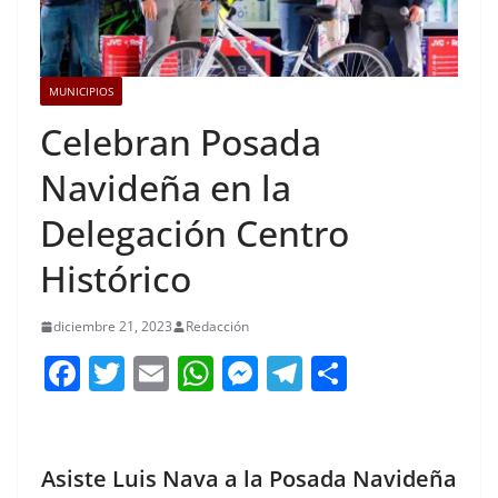
MUNICIPIOS
Celebran Posada
Navideña en la
Delegación Centro
Histórico
diciembre 21, 2023
Redacción
F
T
E
W
M
T
C
a
w
m
h
e
el
o
c
itt
ai
at
ss
e
m
e
er
l
s
e
gr
p
Asiste Luis Nava a la Posada Navideña