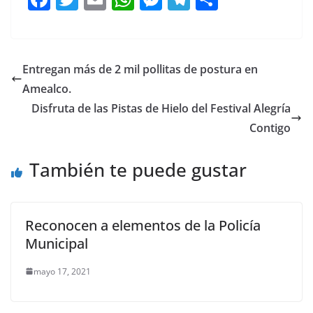
a
w
m
h
e
el
o
c
itt
ai
at
ss
e
m
e
er
l
s
e
gr
p
Entregan más de 2 mil pollitas de postura en
b
A
n
a
ar
Amealco.
o
p
g
m
tir
Disfruta de las Pistas de Hielo del Festival Alegría
o
p
er
Contigo
k
También te puede gustar
Reconocen a elementos de la Policía
Municipal
mayo 17, 2021