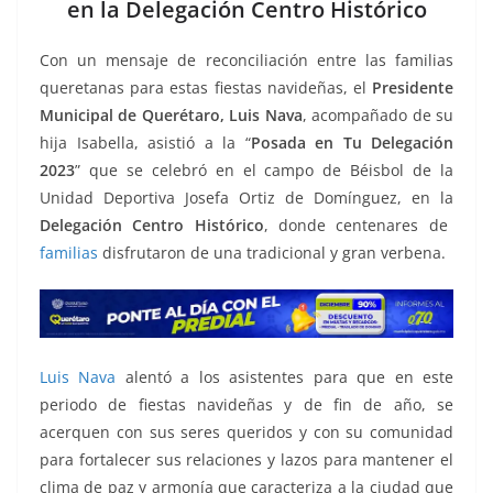
b
A
n
a
ar
en la Delegación Centro Histórico
o
p
g
m
tir
Con un mensaje de reconciliación entre las familias
o
p
er
queretanas para estas fiestas navideñas, el
Presidente
k
Municipal de Querétaro, Luis Nava
, acompañado de su
hija Isabella, asistió a la “
Posada en Tu Delegación
2023
” que se celebró en el campo de Béisbol de la
Unidad Deportiva Josefa Ortiz de Domínguez, en la
Delegación Centro Histórico
, donde centenares de
familias
disfrutaron de una tradicional y gran verbena.
Luis Nava
alentó a los asistentes para que en este
periodo de fiestas navideñas y de fin de año, se
acerquen con sus seres queridos y con su comunidad
para fortalecer sus relaciones y lazos para mantener el
clima de paz y armonía que caracteriza a la ciudad que