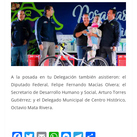
A la posada en tu Delegación también asistieron: el
Diputado Federal, Felipe Fernando Macías Olvera; el
Secretario de Desarrollo Humano y Social, Arturo Torres
Gutiérrez; y el Delegado Municipal de Centro Histórico,
Octavio Mata Rivera.
Posada Navideña Posada Navideña
F
T
E
W
M
T
C