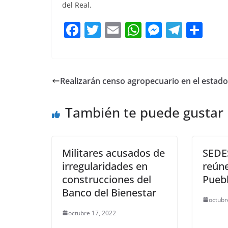
del Real.
F
T
E
W
M
T
C
a
w
m
h
e
el
o
c
itt
ai
at
ss
e
m
e
er
l
s
e
gr
p
Realizarán censo agropecuario en el estado
b
A
n
a
ar
o
p
g
m
tir
También te puede gustar
o
p
er
k
Militares acusados de
SEDE
irregularidades en
reún
construcciones del
Pueb
Banco del Bienestar
octubr
octubre 17, 2022