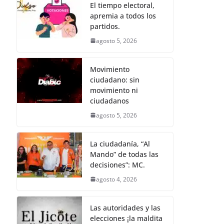
b
A
n
a
p
El tiempo electoral,
apremia a todos los
o
p
g
m
ar
partidos.
o
p
er
tir
agosto 5, 2026
k
Movimiento
ciudadano: sin
movimiento ni
ciudadanos
agosto 5, 2026
La ciudadanía, “Al
Mando” de todas las
decisiones”: MC.
agosto 4, 2026
Las autoridades y las
elecciones ¡la maldita