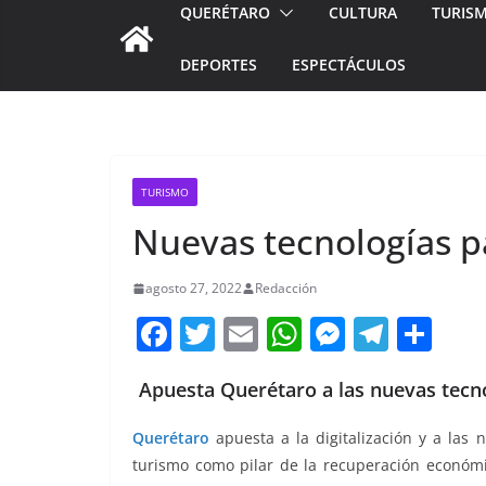
QUERÉTARO
CULTURA
TURIS
DEPORTES
ESPECTÁCULOS
TURISMO
Nuevas tecnologías pa
agosto 27, 2022
Redacción
F
T
E
W
M
T
C
a
w
m
h
e
el
o
Apuesta Querétaro a las nuevas tecno
c
itt
ai
at
ss
e
m
e
er
l
s
e
gr
p
Querétaro
apuesta a la digitalización y a las 
b
A
n
a
ar
turismo como pilar de la recuperación económi