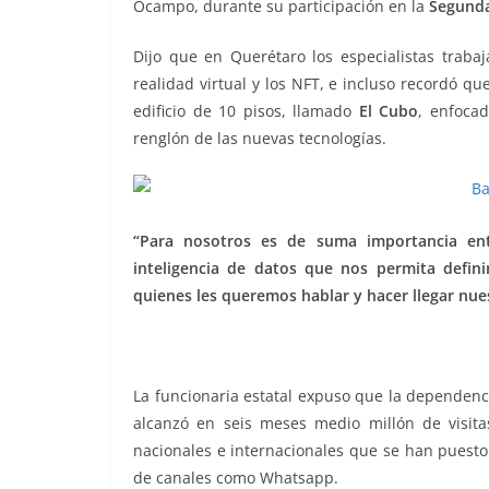
Ocampo, durante su participación en la
Segund
o
p
g
m
tir
o
p
er
Dijo que en Querétaro los especialistas traba
k
realidad virtual y los NFT, e incluso recordó q
edificio de 10 pisos, llamado
El Cubo
, enfocad
renglón de las nuevas tecnologías.
“Para nosotros es de suma importancia ent
inteligencia de datos que nos permita defin
quienes les queremos hablar y hacer llegar nu
Nuevas tecnologías, Nuevas tecnologías, Nuevas
La funcionaria estatal expuso que la dependenci
alcanzó en seis meses medio millón de visita
nacionales e internacionales que se han puesto 
de canales como Whatsapp.