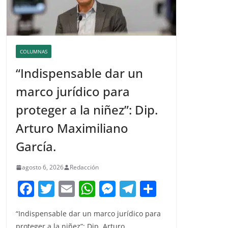
COLUMNAS
“Indispensable dar un
marco jurídico para
proteger a la niñez”: Dip.
Arturo Maximiliano
García.
agosto 6, 2026
Redacción
F
T
E
W
M
T
C
a
w
m
h
e
el
o
“Indispensable dar un marco jurídico para
c
itt
ai
at
ss
e
m
proteger a la niñez”: Dip. Arturo