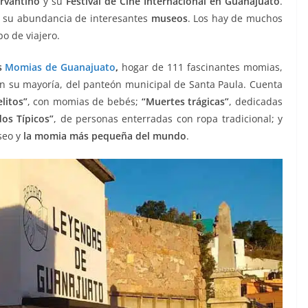
ervantino
y su
Festival de Cine Internacional en Guanajuato
.
r su abundancia de interesantes
museos
. Los hay de muchos
o de viajero.
s
Momias de Guanajuato
,
hogar de 111 fascinantes momias,
n su mayoría, del panteón municipal de Santa Paula. Cuenta
litos”
, con momias de bebés;
“Muertes trágicas”
, dedicadas
dos Típicos”
, de personas enterradas con ropa tradicional; y
seo y
la momia más pequeña del mundo
.