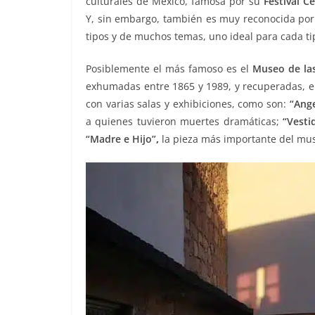
culturales de México, famosa por su
o
p
er
Festival C
Y, sin embargo, también es muy reconocida po
k
tipos y de muchos temas, uno ideal para cada tip
Posiblemente el más famoso es el
Museo de la
exhumadas entre 1865 y 1989, y recuperadas, e
con varias salas y exhibiciones, como son:
“Ange
a quienes tuvieron muertes dramáticas;
“Vesti
“Madre e Hijo”
,
la pieza más importante del mu