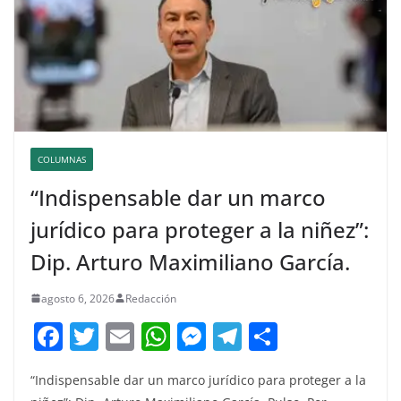
COLUMNAS
“Indispensable dar un marco
jurídico para proteger a la niñez”:
Dip. Arturo Maximiliano García.
agosto 6, 2026
Redacción
F
T
E
W
M
T
C
a
w
m
h
e
el
o
“Indispensable dar un marco jurídico para proteger a la
c
itt
ai
at
ss
e
m