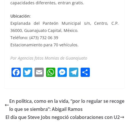
capacidades diferentes, entran gratis.
Ubicación
:
Explanada del Panteón Municipal s/n, Centro, C.P.
36000, Guanajuato Capital, México.
Teléfono: (473) 732 06 39
Estacionamiento para 70 vehículos.
Por Agencias fotos Momias de Guanajuato
F
T
E
W
M
T
C
a
w
m
h
e
el
o
c
itt
ai
at
ss
e
m
e
er
l
s
e
gr
p
En política, como en la vida, “por lo regular se recoge
b
A
n
a
ar
lo que se siembra”: Abigail Ramos
o
p
g
m
tir
El día que Steve Jobs negoció colaboraciones con U2
o
p
er