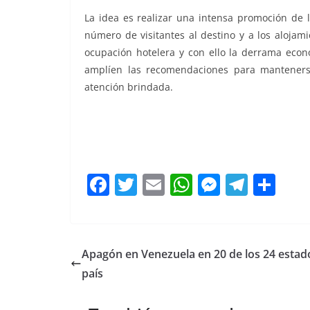
La idea es realizar una intensa promoción de 
número de visitantes al destino y a los alojam
ocupación hotelera y con ello la derrama econ
amplíen las recomendaciones para mantenerse 
atención brindada.
la hotelería
F
T
E
W
M
T
C
a
w
m
h
e
el
o
c
itt
ai
at
ss
e
m
e
er
l
s
e
gr
p
Apagón en Venezuela en 20 de los 24 estad
b
A
n
a
ar
país
o
p
g
m
tir