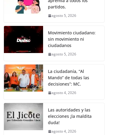
apremia a todos los
b
A
n
a
ar
partidos.
o
p
g
m
tir
agosto 5, 2026
o
p
er
k
Movimiento ciudadano:
sin movimiento ni
ciudadanos
agosto 5, 2026
La ciudadanía, “Al
Mando” de todas las
decisiones”: MC.
agosto 4, 2026
Las autoridades y las
elecciones ¡la maldita
duda!
agosto 4, 2026