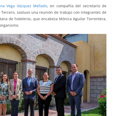
ana Vega Vázquez Mellado
, en compañía del secretario de
e Tercero, sostuvo una reunión de trabajo con integrantes de
tana de hoteleros, que encabeza Mónica Aguilar Torrentera,
 organismo.