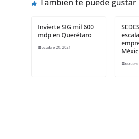
También te puede gustar
o
p
er
k
Invierte SIG mil 600
SEDES
mdp en Querétaro
escal
empre
octubre 20, 2021
Méxic
octubre