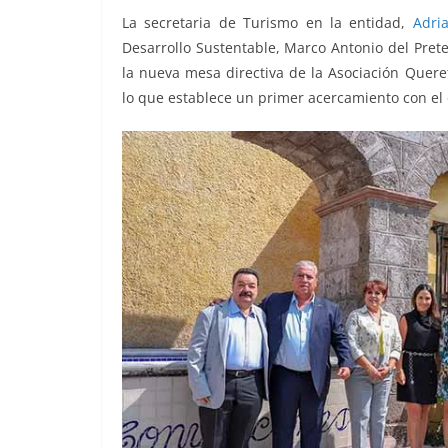
o
p
er
La secretaria de Turismo en la entidad,
Adri
k
Desarrollo Sustentable, Marco Antonio del Pret
la nueva mesa directiva de la Asociación Quere
lo que establece un primer acercamiento con el