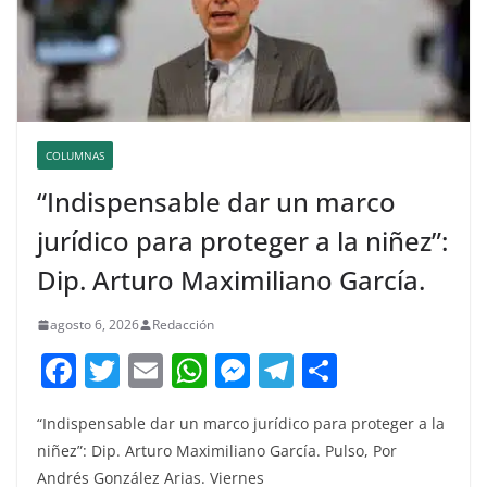
COLUMNAS
“Indispensable dar un marco
jurídico para proteger a la niñez”:
Dip. Arturo Maximiliano García.
agosto 6, 2026
Redacción
F
T
E
W
M
T
C
a
w
m
h
e
el
o
“Indispensable dar un marco jurídico para proteger a la
c
itt
ai
at
ss
e
m
niñez”: Dip. Arturo Maximiliano García. Pulso, Por
e
er
l
s
e
gr
p
Andrés González Arias. Viernes