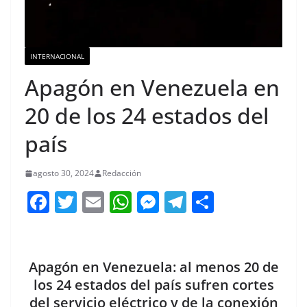
INTERNACIONAL
Apagón en Venezuela en
20 de los 24 estados del
país
agosto 30, 2024
Redacción
F
T
E
W
M
T
C
a
w
m
h
e
el
o
c
itt
ai
at
ss
e
m
e
er
l
s
e
gr
p
Apagón en Venezuela: al menos 20 de
b
A
n
a
ar
los 24 estados del país sufren cortes
del servicio eléctrico y de la conexión