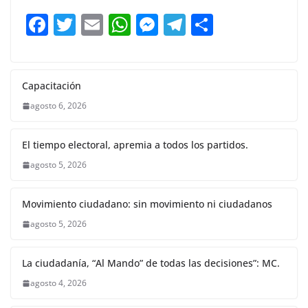
b
A
n
a
ar
F
T
E
W
M
T
C
o
p
g
m
tir
a
w
m
h
e
el
o
o
p
er
c
itt
ai
at
ss
e
m
k
e
er
l
s
e
gr
p
Capacitación
b
A
n
a
ar
agosto 6, 2026
o
p
g
m
tir
El tiempo electoral, apremia a todos los partidos.
o
p
er
agosto 5, 2026
k
Movimiento ciudadano: sin movimiento ni ciudadanos
agosto 5, 2026
La ciudadanía, “Al Mando” de todas las decisiones”: MC.
agosto 4, 2026