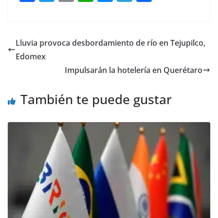
a
w
m
h
e
el
o
c
itt
ai
at
ss
e
m
e
er
l
s
e
gr
p
Lluvia provoca desbordamiento de río en Tejupilco,
b
A
n
a
ar
Edomex
o
p
g
m
tir
Impulsarán la hotelería en Querétaro
o
p
er
También te puede gustar
k