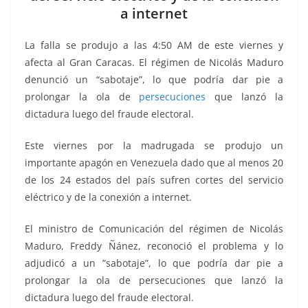
o
p
g
m
tir
a internet
o
p
er
k
La falla se produjo a las 4:50 AM de este viernes y
afecta al Gran Caracas. El régimen de Nicolás Maduro
denunció un “sabotaje”, lo que podría dar pie a
prolongar la ola de
persecuciones
que lanzó la
dictadura luego del fraude electoral.
Este viernes por la madrugada se produjo un
importante apagón en Venezuela dado que al menos 20
de los 24 estados del país sufren cortes del servicio
eléctrico y de la conexión a internet.
El ministro de Comunicación del régimen de Nicolás
Maduro, Freddy Ñánez, reconoció el problema y lo
adjudicó a un ”sabotaje”, lo que podría dar pie a
prolongar la ola de persecuciones que lanzó la
dictadura luego del fraude electoral.