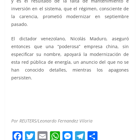
y es el resultado de la falta de mantenimiento e
inversión en el sistema, que el régimen, consciente de
la carencia, prometió modernizar en septiembre
pasado.
El dictador venezolano, Nicolás Maduro, aseguró
entonces que una “poderosa” empresa china, sin
especificar su nombre, apoyará la modernización de
esta red pública de energía, un anuncio del que no se
han conocido detalles, mientras los apagones
persisten.
Por REUTERS/Leonardo Fernandez Viloria
F
T
E
W
M
T
C