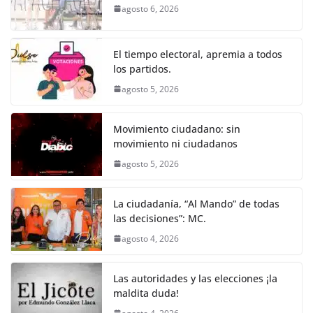
b
A
n
a
ar
agosto 6, 2026
o
p
g
m
tir
o
p
er
El tiempo electoral, apremia a todos
k
los partidos.
agosto 5, 2026
Movimiento ciudadano: sin
movimiento ni ciudadanos
agosto 5, 2026
La ciudadanía, “Al Mando” de todas
las decisiones”: MC.
agosto 4, 2026
Las autoridades y las elecciones ¡la
maldita duda!