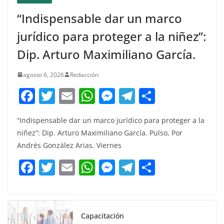
“Indispensable dar un marco
jurídico para proteger a la niñez”:
Dip. Arturo Maximiliano García.
agosto 6, 2026
Redacción
F
T
E
W
M
T
C
a
w
m
h
e
el
o
“Indispensable dar un marco jurídico para proteger a la
c
itt
ai
at
ss
e
m
niñez”: Dip. Arturo Maximiliano García. Pulso, Por
e
er
l
s
e
gr
p
Andrés González Arias. Viernes
b
A
n
a
ar
F
T
E
W
M
T
C
o
p
g
m
tir
a
w
m
h
e
el
o
o
p
er
c
itt
ai
at
ss
e
m
k
e
er
l
s
e
gr
p
Capacitación