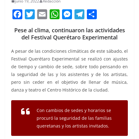
junio 19, 2022
Redacción
F
T
E
W
M
T
C
a
w
m
h
e
el
o
Pese al clima, continuaron las actividades
c
itt
ai
at
ss
e
m
del Festival Querétaro Experimental
e
er
l
s
e
gr
p
b
A
n
a
ar
A pesar de las condiciones climáticas de este sábado, el
Festival Querétaro Experimental se realizó con ajustes
o
p
g
m
tir
de tiempo y cambio de sede, sobre todo pensando en
o
p
er
la seguridad de las y los asistentes y de los artistas,
k
pero sin ceder en el objetivo de llenar de música,
danza y teatro el Centro Histórico de la ciudad.
Con cambios de sedes y horarios se
procuró la seguridad de las familias
queretanas y los artistas invitados.