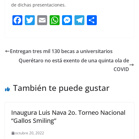
de dichas presentaciones.
Experimental Experimental
F
T
E
W
M
T
C
a
w
m
h
e
el
o
c
itt
ai
at
ss
e
m
e
er
l
s
e
gr
p
Entregan tres mil 130 becas a universitarios
b
A
n
a
ar
Querétaro no está exento de una quinta ola de
o
p
g
m
tir
COVID
o
p
er
También te puede gustar
k
Inaugura Luis Nava 2o. Torneo Nacional
“Gallos Smiling”
octubre 20, 2022