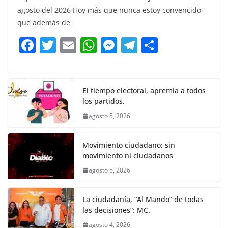
c
itt
ai
at
ss
e
m
agosto del 2026 Hoy más que nunca estoy convencido
e
er
l
s
e
gr
p
que además de
b
A
n
a
ar
F
T
E
W
M
T
C
o
p
g
m
tir
a
w
m
h
e
el
o
o
p
er
c
itt
ai
at
ss
e
m
k
e
er
l
s
e
gr
p
El tiempo electoral, apremia a todos
los partidos.
b
A
n
a
ar
agosto 5, 2026
o
p
g
m
tir
o
p
er
Movimiento ciudadano: sin
k
movimiento ni ciudadanos
agosto 5, 2026
La ciudadanía, “Al Mando” de todas
las decisiones”: MC.
agosto 4, 2026