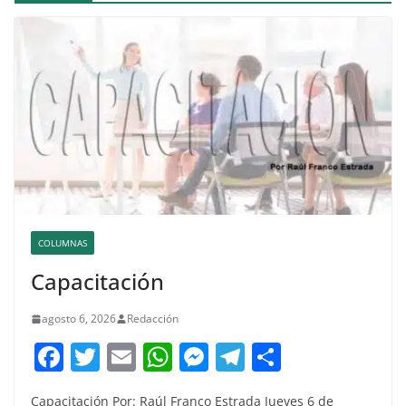
COLUMNAS
Capacitación
agosto 6, 2026
Redacción
F
T
E
W
M
T
C
a
w
m
h
e
el
o
Capacitación Por: Raúl Franco Estrada Jueves 6 de