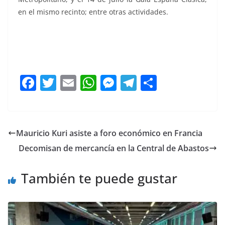
en el mismo recinto; entre otras actividades.
Ibérica Ibérica
F
T
E
W
M
T
C
a
w
m
h
e
el
o
c
itt
ai
at
ss
e
m
e
er
l
s
e
gr
p
Mauricio Kuri asiste a foro económico en Francia
b
A
n
a
ar
Decomisan de mercancía en la Central de Abastos
o
p
g
m
tir
o
p
er
También te puede gustar
k