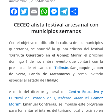
noviembre 3, 2022
Redacción
F
T
E
W
M
T
C
a
w
m
h
e
el
o
CECEQ alista festival artesanal con
c
itt
ai
at
ss
e
m
municipios serranos
e
er
l
s
e
gr
p
b
A
n
a
ar
Con el objetivo de difundir la cultura de los municipios
o
p
g
m
tir
queretanos, se anunció la quinta edición del festival
“
Disfruta Querétaro en el Gómez Morín
” el próximo
o
p
er
domingo 6 de noviembre, evento que contará con la
k
presencia de artesanos de
Tolimán
, San Joaquín, Jalpan
de Serra, Landa de Matamoros
y como invitado
especial al estado de
Hidalgo.
A decir del director general del
Centro Educativo y
Cultural del estado de Querétaro «Manuel Gómez
Morin”,
Emanuel Contreras
, se impulsa este programa
para fomentar el interés del turismo local y foráneo en