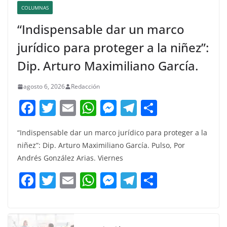
COLUMNAS
“Indispensable dar un marco
jurídico para proteger a la niñez”:
Dip. Arturo Maximiliano García.
agosto 6, 2026
Redacción
F
T
E
W
M
T
C
a
w
m
h
e
el
o
“Indispensable dar un marco jurídico para proteger a la
c
itt
ai
at
ss
e
m
niñez”: Dip. Arturo Maximiliano García. Pulso, Por
e
er
l
s
e
gr
p
Andrés González Arias. Viernes
b
A
n
a
ar
F
T
E
W
M
T
C
o
p
g
m
tir
a
w
m
h
e
el
o
o
p
er
c
itt
ai
at
ss
e
m
k