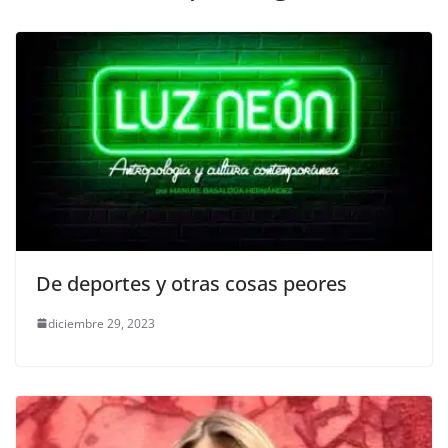
k
De deportes y otras cosas peores
diciembre 29, 2023