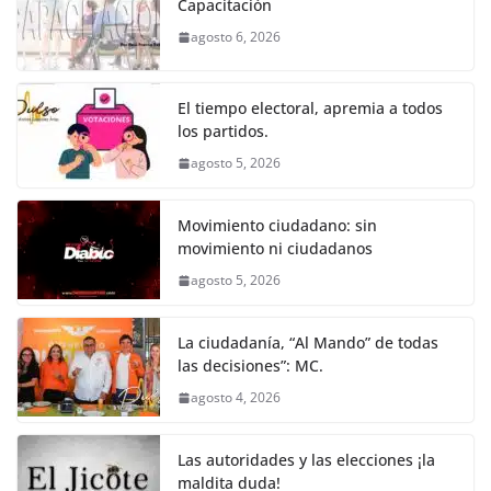
e
er
l
s
e
gr
p
Capacitación
b
A
n
a
ar
agosto 6, 2026
o
p
g
m
tir
o
p
er
El tiempo electoral, apremia a todos
k
los partidos.
agosto 5, 2026
Movimiento ciudadano: sin
movimiento ni ciudadanos
agosto 5, 2026
La ciudadanía, “Al Mando” de todas
las decisiones”: MC.
agosto 4, 2026
Las autoridades y las elecciones ¡la
maldita duda!