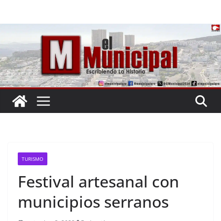
Saltar
al
contenido
TURISMO
Festival artesanal con
municipios serranos