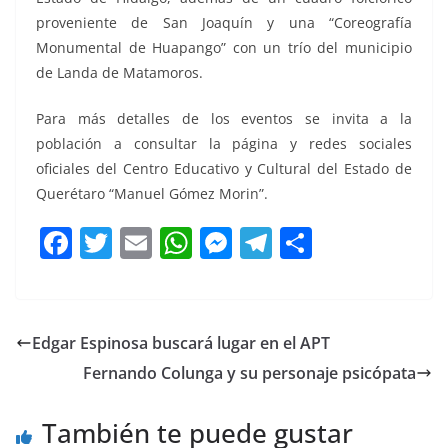
proveniente de San Joaquín y una “Coreografía
Monumental de Huapango” con un trío del municipio
de Landa de Matamoros.
Para más detalles de los eventos se invita a la
población a consultar la página y redes sociales
oficiales del Centro Educativo y Cultural del Estado de
Querétaro “Manuel Gómez Morin”.
F
T
E
W
M
T
C
a
w
m
h
e
el
o
c
itt
ai
at
ss
e
m
e
er
l
s
e
gr
p
Edgar Espinosa buscará lugar en el APT
b
A
n
a
ar
Fernando Colunga y su personaje psicópata
o
p
g
m
tir
o
p
er
También te puede gustar