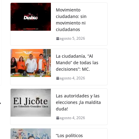
k
Movimiento
ciudadano: sin
movimiento ni
ciudadanos
agosto 5, 2026
La ciudadanía, “Al
Mando” de todas las
decisiones”: MC.
agosto 4, 2026
Las autoridades y las
elecciones ¡la maldita
duda!
agosto 4, 2026
“Los políticos