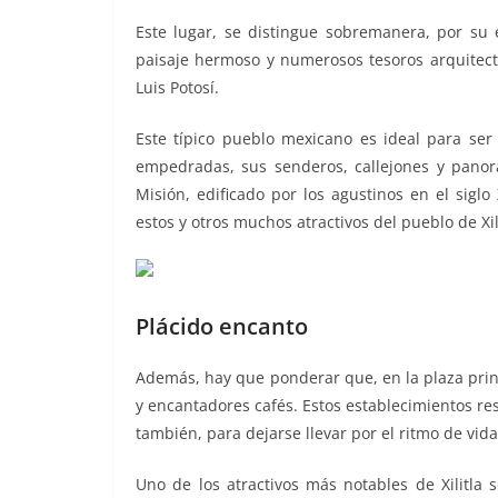
o
p
er
Este lugar, se distingue sobremanera, por su e
k
paisaje hermoso y numerosos tesoros arquitectó
Luis Potosí.
Este típico pueblo mexicano es ideal para ser 
empedradas, sus senderos, callejones y panor
Misión, edificado por los agustinos en el sigl
estos y otros muchos atractivos del pueblo de Xili
Plácido encanto
Además, hay que ponderar que, en la plaza princi
y encantadores cafés. Estos establecimientos res
también, para dejarse llevar por el ritmo de vida
Uno de los atractivos más notables de Xilitla 