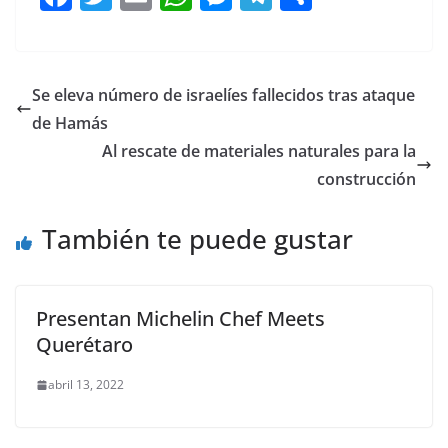
a
w
m
h
e
el
o
c
itt
ai
at
ss
e
m
e
er
l
s
e
gr
p
Se eleva número de israelíes fallecidos tras ataque
b
A
n
a
ar
de Hamás
o
p
g
m
tir
Al rescate de materiales naturales para la
o
p
er
construcción
k
También te puede gustar
Presentan Michelin Chef Meets
Querétaro
abril 13, 2022