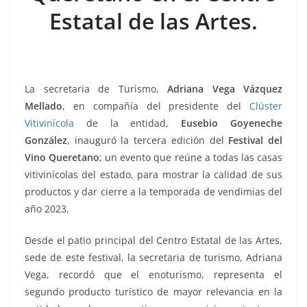
o
p
g
m
tir
Estatal de las Artes.
o
p
er
k
La secretaria de Turismo,
Adriana Vega Vázquez
Mellado
, en compañía del presidente del
Clúster
Vitivinícola
de la entidad,
Eusebio Goyeneche
González
, inauguró la tercera edición del
Festival del
Vino
Queretano
; un evento que reúne a todas las casas
vitivinícolas del estado, para mostrar la calidad de sus
productos y dar cierre a la temporada de vendimias del
año 2023.
Desde el patio principal del Centro Estatal de las Artes,
sede de este festival, la secretaria de turismo, Adriana
Vega, recordó que el enoturismo, representa el
segundo producto turístico de mayor relevancia en la