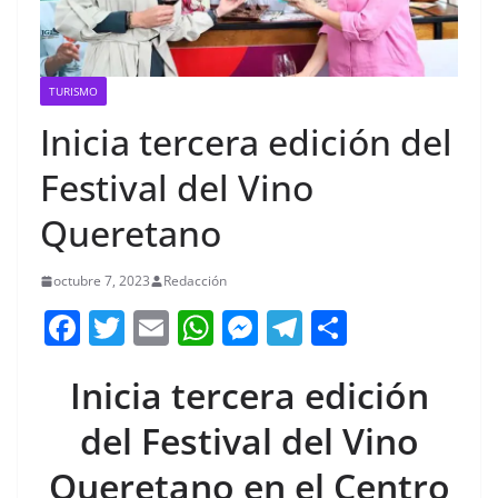
TURISMO
Inicia tercera edición del
Festival del Vino
Queretano
octubre 7, 2023
Redacción
F
T
E
W
M
T
C
a
w
m
h
e
el
o
Inicia tercera edición
c
itt
ai
at
ss
e
m
e
er
l
s
e
gr
p
del Festival del Vino
b
A
n
a
ar
Queretano en el Centro