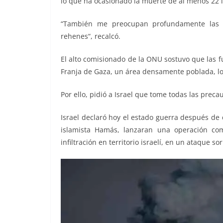
lo que ha ocasionado la muerte de al menos 22 is
“También me preocupan profundamente las no
rehenes“, recalcó.
El alto comisionado de la ONU sostuvo que las f
Franja de Gaza, un área densamente poblada, 
Por ello, pidió a Israel que tome todas las precau
Israel declaró hoy el estado guerra después de 
islamista Hamás, lanzaran una operación co
infiltración en territorio israelí, en un ataque s