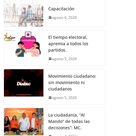
e
er
l
s
e
gr
p
Capacitación
b
A
n
a
ar
agosto 6, 2026
o
p
g
m
tir
o
p
er
El tiempo electoral,
k
apremia a todos los
partidos.
agosto 5, 2026
Movimiento ciudadano:
sin movimiento ni
ciudadanos
agosto 5, 2026
La ciudadanía, “Al
Mando” de todas las
decisiones”: MC.