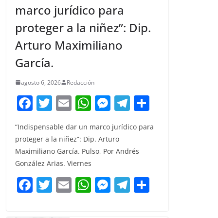
marco jurídico para
proteger a la niñez”: Dip.
Arturo Maximiliano
García.
agosto 6, 2026
Redacción
F
T
E
W
M
T
C
a
w
m
h
e
el
o
“Indispensable dar un marco jurídico para
c
itt
ai
at
ss
e
m
proteger a la niñez”: Dip. Arturo
e
er
l
s
e
gr
p
Maximiliano García. Pulso, Por Andrés
b
A
n
a
ar
González Arias. Viernes
o
p
g
m
tir
F
T
E
W
M
T
C
o
p
er
a
w
m
h
e
el
o
k
c
itt
ai
at
ss
e
m