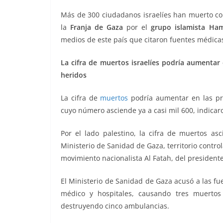
o
p
g
m
tir
Más de 300 ciudadanos israelíes han muerto co
o
p
er
la
Franja de Gaza
por el
grupo islamista Ha
k
medios de este país que citaron fuentes médica
La cifra de muertos israelíes podría aumentar
heridos
La cifra de
muertos
podría aumentar en las pr
cuyo número asciende ya a casi mil 600, indicaro
Por el lado palestino, la cifra de muertos as
Ministerio de Sanidad de Gaza, territorio contr
movimiento nacionalista Al Fatah, del president
El Ministerio de Sanidad de Gaza acusó a las f
médico y hospitales, causando tres muertos 
destruyendo cinco ambulancias.