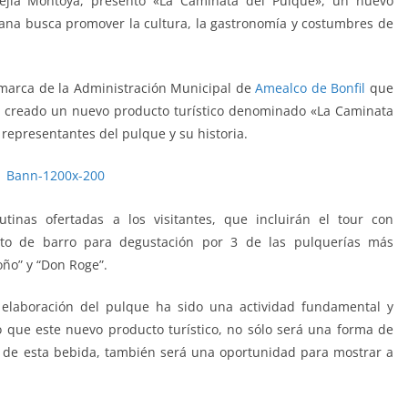
ejía Montoya, presentó «La Caminata del Pulque», un nuevo
mana busca promover la cultura, la gastronomía y costumbres de
 marca de la Administración Municipal de
Amealco de Bonfil
que
a creado un nuevo producto turístico denominado «La Caminata
 representantes del pulque y su historia.
inas ofertadas a los visitantes, que incluirán el tour con
rito de barro para degustación por 3 de las pulquerías más
oño” y “Don Roge”.
elaboración del pulque ha sido una actividad fundamental y
lo que este nuevo producto turístico, no sólo será una forma de
n de esta bebida, también será una oportunidad para mostrar a