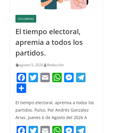
COLUMNAS
El tiempo electoral,
apremia a todos los
partidos.
agosto 5, 2026
Redacción
F
T
E
W
M
T
a
w
m
h
e
el
C
c
itt
ai
at
ss
e
o
e
er
l
s
e
gr
El tiempo electoral, apremia a todos los
m
partidos. Pulso, Por Andrés González
b
A
n
a
p
Arias. Jueves 6 de Agosto del 2026 A
o
p
g
m
ar
F
T
E
W
M
T