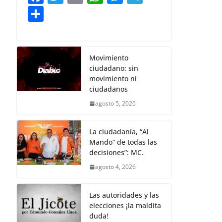
o
p
er
tir
a
w
m
h
e
el
C
k
c
itt
ai
at
ss
e
o
e
er
l
s
e
gr
m
b
A
n
a
p
Movimiento
ciudadano: sin
o
p
g
m
ar
movimiento ni
o
p
er
tir
ciudadanos
k
agosto 5, 2026
La ciudadanía, “Al
Mando” de todas las
decisiones”: MC.
agosto 4, 2026
Las autoridades y las
elecciones ¡la maldita
duda!