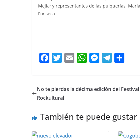
Mejía; y representantes de las pulquerías, Marí
Fonseca.
F
T
E
W
M
T
C
a
w
m
h
e
el
o
c
itt
ai
at
ss
e
m
e
er
l
s
e
gr
p
No te pierdas la décima edición del Festival
b
A
n
a
ar
Rockultural
o
p
g
m
tir
También te puede gustar
o
p
er
k