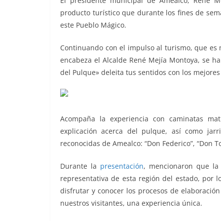
El presidente municipal de Amealco, René M
o
p
g
m
tir
producto turístico que durante los fines de se
o
p
er
este Pueblo Mágico.
k
Continuando con el impulso al turismo, que es
encabeza el Alcalde René Mejía Montoya, se h
del Pulque» deleita tus sentidos con los mejores
Acompaña la experiencia con caminatas matut
explicación acerca del pulque, así como jar
reconocidas de Amealco: “Don Federico”, “Don T
Durante la
presentación
, mencionaron que la 
representativa de esta región del estado, por 
disfrutar y conocer los procesos de elaboració
nuestros visitantes, una experiencia única.