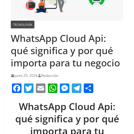
TECNOLOGÍA
WhatsApp Cloud Api:
qué significa y por qué
importa para tu negocio
junio 25, 2026
Redacción
F
T
E
W
M
T
C
a
w
m
h
e
el
o
WhatsApp Cloud Api:
c
itt
ai
at
ss
e
m
e
er
l
s
e
gr
p
qué significa y por qué
b
A
n
a
ar
importa para tu