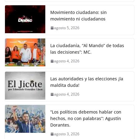
o
p
g
m
tir
o
p
er
Movimiento ciudadano: sin
k
movimiento ni ciudadanos
agosto 5, 2026
La ciudadanía, “Al Mando” de todas
las decisiones”: MC.
agosto 4, 2026
Las autoridades y las elecciones ¡la
maldita duda!
agosto 4, 2026
“Los políticos debemos hablar con
hechos, no con palabras”: Agustín
Dorantes.
agosto 3, 2026