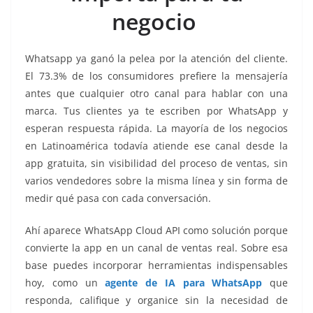
o
p
g
m
tir
negocio
o
p
er
k
Whatsapp ya ganó la pelea por la atención del cliente.
El 73.3% de los consumidores prefiere la mensajería
antes que cualquier otro canal para hablar con una
marca. Tus clientes ya te escriben por WhatsApp y
esperan respuesta rápida. La mayoría de los negocios
en Latinoamérica todavía atiende ese canal desde la
app gratuita, sin visibilidad del proceso de ventas, sin
varios vendedores sobre la misma línea y sin forma de
medir qué pasa con cada conversación.
Ahí aparece WhatsApp Cloud API como solución porque
convierte la app en un canal de ventas real. Sobre esa
base puedes incorporar herramientas indispensables
hoy, como un
agente de IA para WhatsApp
que
responda, califique y organice sin la necesidad de