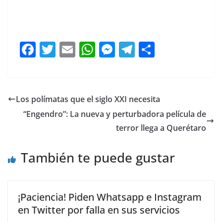
Mauricio Cárdenas entregó un exhorto a directivos de
la CFE
F
T
E
W
M
T
C
a
w
m
h
e
el
o
c
itt
ai
at
ss
e
m
e
er
l
s
e
gr
p
Los polímatas que el siglo XXI necesita
b
A
n
a
ar
“Engendro”: La nueva y perturbadora película de
o
p
g
m
tir
terror llega a Querétaro
o
p
er
También te puede gustar
k
¡Paciencia! Piden Whatsapp e Instagram
en Twitter por falla en sus servicios