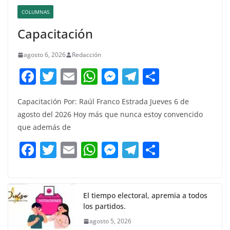
COLUMNAS
Capacitación
agosto 6, 2026
Redacción
F
T
E
W
M
T
C
a
w
m
h
e
el
o
Capacitación Por: Raúl Franco Estrada Jueves 6 de
c
itt
ai
at
ss
e
m
agosto del 2026 Hoy más que nunca estoy convencido
e
er
l
s
e
gr
p
que además de
b
A
n
a
ar
F
T
E
W
M
T
C
o
p
g
m
tir
a
w
m
h
e
el
o
o
p
er
c
itt
ai
at
ss
e
m
k
e
er
l
s
e
gr
p
El tiempo electoral, apremia a todos
los partidos.
b
A
n
a
ar
agosto 5, 2026