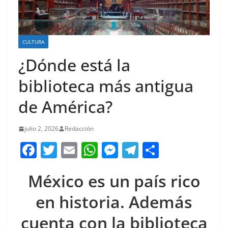
CULTURA
¿Dónde está la
biblioteca más antigua
de América?
julio 2, 2026
Redacción
F
T
E
W
M
T
C
a
w
m
h
e
el
o
México es un país rico
c
itt
ai
at
ss
e
m
e
er
l
s
e
gr
p
en historia. Además
b
A
n
a
ar
cuenta con la biblioteca