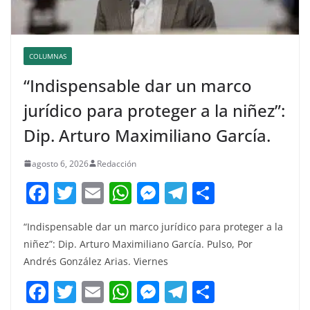
COLUMNAS
“Indispensable dar un marco
jurídico para proteger a la niñez”:
Dip. Arturo Maximiliano García.
agosto 6, 2026
Redacción
F
T
E
W
M
T
C
a
w
m
h
e
el
o
“Indispensable dar un marco jurídico para proteger a la
c
itt
ai
at
ss
e
m
niñez”: Dip. Arturo Maximiliano García. Pulso, Por
e
er
l
s
e
gr
p
Andrés González Arias. Viernes
b
A
n
a
ar
F
T
E
W
M
T
C
o
p
g
m
tir