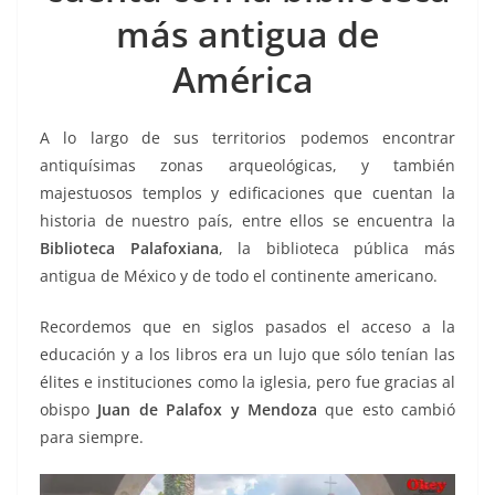
o
p
g
m
tir
más antigua de
o
p
er
k
América
A lo largo de sus territorios podemos encontrar
antiquísimas zonas arqueológicas, y también
majestuosos templos y edificaciones que cuentan la
historia de nuestro país, entre ellos se encuentra la
Biblioteca Palafoxiana
, la biblioteca pública más
antigua de México y de todo el continente americano.
Recordemos que en siglos pasados el acceso a la
educación y a los libros era un lujo que sólo tenían las
élites e instituciones como la iglesia, pero fue gracias al
obispo
Juan de Palafox y Mendoza
que esto cambió
para siempre.