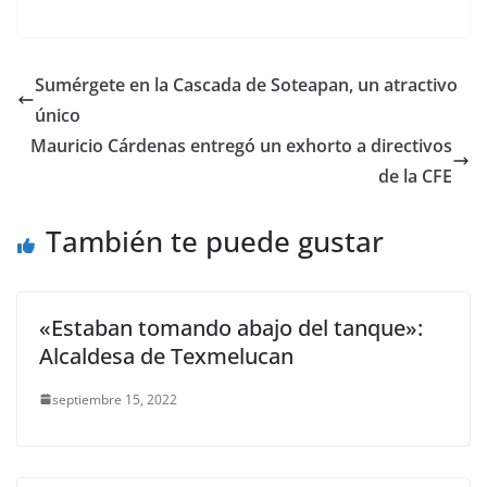
a
w
m
h
e
el
o
c
itt
ai
at
ss
e
m
e
er
l
s
e
gr
p
Sumérgete en la Cascada de Soteapan, un atractivo
b
A
n
a
ar
único
o
p
g
m
tir
Mauricio Cárdenas entregó un exhorto a directivos
o
p
er
de la CFE
k
También te puede gustar
«Estaban tomando abajo del tanque»:
Alcaldesa de Texmelucan
septiembre 15, 2022