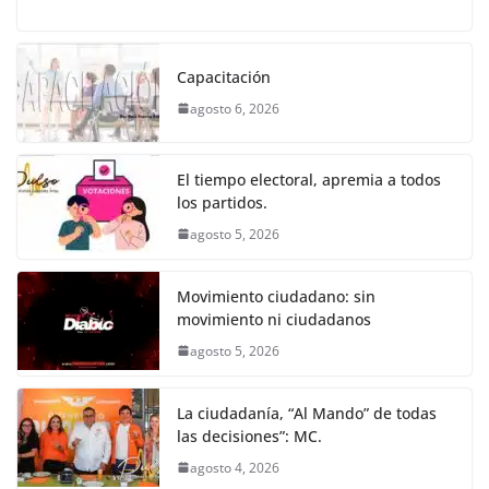
a
w
m
h
e
el
o
o
p
er
c
itt
ai
at
ss
e
m
k
e
er
l
s
e
gr
p
Capacitación
b
A
n
a
ar
agosto 6, 2026
o
p
g
m
tir
o
p
er
El tiempo electoral, apremia a todos
k
los partidos.
agosto 5, 2026
Movimiento ciudadano: sin
movimiento ni ciudadanos
agosto 5, 2026
La ciudadanía, “Al Mando” de todas
las decisiones”: MC.
agosto 4, 2026