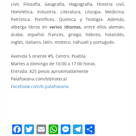
civil, Filosofía, Geografía, Hagiografía, Historia civil,
Homilética, Industria, Literatura, Liturgia, Medicina,
Patrística, Pontífices, Química y Teología. Además,
alberga libros en
varios idiomas
, entre ellos alemán,
árabe, español, francés, griego, hebreo, holandés,
inglés, italiano, latín, mixteco, náhuatl y portugués.
Avenida 5 oriente #5, Centro. Puebla
Martes a domingo de 10:00 a 17:00 horas.
Entrada: $25 pesos aproximadamente
Palafoxiana.com/biblioteca/
más antigua más antigua
Facebook.com/b.palafoxiana
más antigua
F
T
E
W
M
T
C