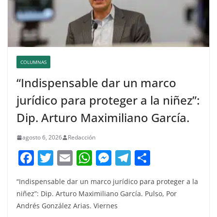
COLUMNAS
“Indispensable dar un marco
jurídico para proteger a la niñez”:
Dip. Arturo Maximiliano García.
agosto 6, 2026
Redacción
F
T
E
W
M
T
C
a
w
m
h
e
el
o
“Indispensable dar un marco jurídico para proteger a la
c
itt
ai
at
ss
e
m
niñez”: Dip. Arturo Maximiliano García. Pulso, Por
e
er
l
s
e
gr
p
Andrés González Arias. Viernes