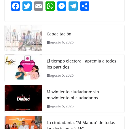
b
A
n
a
ar
F
T
E
W
M
T
C
o
p
g
m
tir
a
w
m
h
e
el
o
o
p
er
c
itt
ai
at
ss
e
m
k
e
er
l
s
e
gr
p
Capacitación
b
A
n
a
ar
agosto 6, 2026
o
p
g
m
tir
o
p
er
El tiempo electoral, apremia a todos
k
los partidos.
agosto 5, 2026
Movimiento ciudadano: sin
movimiento ni ciudadanos
agosto 5, 2026
La ciudadanía, “Al Mando” de todas
las decisiones”: MC.