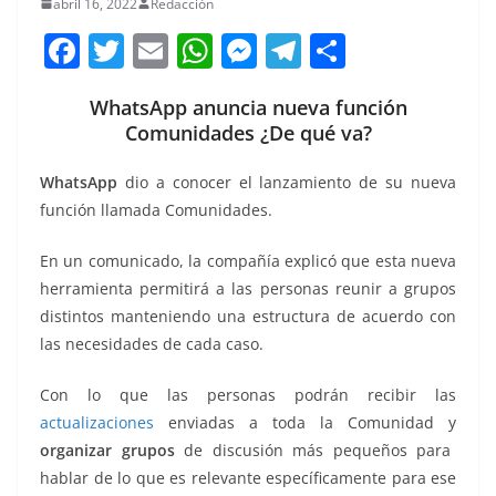
abril 16, 2022
Redacción
F
T
E
W
M
T
C
a
w
m
h
e
el
o
WhatsApp anuncia nueva función
c
itt
ai
at
ss
e
m
Comunidades ¿De qué va?
e
er
l
s
e
gr
p
b
A
n
a
ar
WhatsApp
dio a conocer el lanzamiento de su nueva
función llamada Comunidades.
o
p
g
m
tir
o
p
er
En un comunicado, la compañía explicó que esta nueva
k
herramienta permitirá a las personas reunir a grupos
distintos manteniendo una estructura de acuerdo con
las necesidades de cada caso.
Con lo que las personas podrán recibir las
actualizaciones
enviadas a toda la Comunidad y
organizar grupos
de discusión más pequeños para
hablar de lo que es relevante específicamente para ese