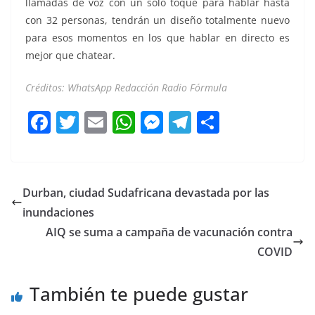
llamadas de voz con un solo toque para hablar hasta
con 32 personas, tendrán un diseño totalmente nuevo
para esos momentos en los que hablar en directo es
mejor que chatear.
Créditos: WhatsApp Redacción Radio Fórmula
F
T
E
W
M
T
C
a
w
m
h
e
el
o
c
itt
ai
at
ss
e
m
e
er
l
s
e
gr
p
Durban, ciudad Sudafricana devastada por las
b
A
n
a
ar
inundaciones
o
p
g
m
tir
AIQ se suma a campaña de vacunación contra
o
p
er
COVID
k
También te puede gustar