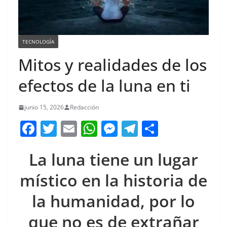
TECNOLOGÍA
Mitos y realidades de los
efectos de la luna en ti
junio 15, 2026
Redacción
F
T
E
W
M
T
C
a
w
m
h
e
el
o
La luna tiene un lugar
c
itt
ai
at
ss
e
m
e
er
l
s
e
gr
p
místico en la historia de
b
A
n
a
ar
la humanidad, por lo
o
p
g
m
tir
que no es de extrañar
o
p
er