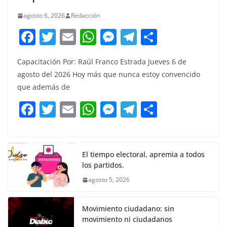
agosto 6, 2026
Redacción
F
T
E
W
M
T
C
a
w
m
h
e
el
o
Capacitación Por: Raúl Franco Estrada Jueves 6 de
c
itt
ai
at
ss
e
m
agosto del 2026 Hoy más que nunca estoy convencido
e
er
l
s
e
gr
p
que además de
b
A
n
a
ar
F
T
E
W
M
T
C
o
p
g
m
tir
a
w
m
h
e
el
o
o
p
er
c
itt
ai
at
ss
e
m
k
e
er
l
s
e
gr
p
El tiempo electoral, apremia a todos
los partidos.
b
A
n
a
ar
agosto 5, 2026
o
p
g
m
tir
o
p
er
Movimiento ciudadano: sin
k
movimiento ni ciudadanos