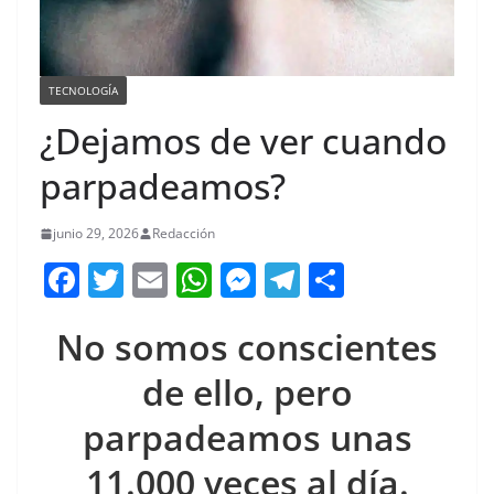
TECNOLOGÍA
¿Dejamos de ver cuando
parpadeamos?
junio 29, 2026
Redacción
F
T
E
W
M
T
C
a
w
m
h
e
el
o
No somos conscientes
c
itt
ai
at
ss
e
m
e
er
l
s
e
gr
p
de ello, pero
b
A
n
a
ar
parpadeamos unas
o
p
g
m
tir
11.000 veces al día.
o
p
er