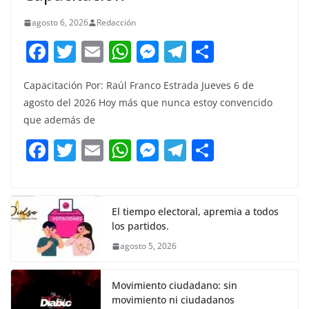
agosto 6, 2026
Redacción
F
T
E
W
M
T
C
a
w
m
h
e
el
o
Capacitación Por: Raúl Franco Estrada Jueves 6 de
c
itt
ai
at
ss
e
m
agosto del 2026 Hoy más que nunca estoy convencido
e
er
l
s
e
gr
p
que además de
b
A
n
a
ar
F
T
E
W
M
T
C
o
p
g
m
tir
a
w
m
h
e
el
o
o
p
er
c
itt
ai
at
ss
e
m
k
e
er
l
s
e
gr
p
El tiempo electoral, apremia a todos
los partidos.
b
A
n
a
ar
agosto 5, 2026
o
p
g
m
tir
o
p
er
Movimiento ciudadano: sin
k
movimiento ni ciudadanos