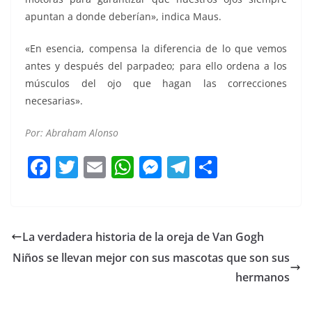
apuntan a donde deberían», indica Maus.
«En esencia, compensa la diferencia de lo que vemos
antes y después del parpadeo; para ello ordena a los
músculos del ojo que hagan las correcciones
necesarias».
Por: Abraham Alonso
F
T
E
W
M
T
C
a
w
m
h
e
el
o
c
itt
ai
at
ss
e
m
e
er
l
s
e
gr
p
La verdadera historia de la oreja de Van Gogh
b
A
n
a
ar
Niños se llevan mejor con sus mascotas que son sus
o
p
g
m
tir
hermanos
o
p
er