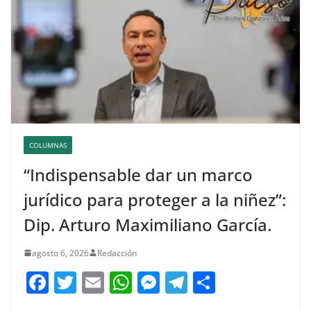
COLUMNAS
“Indispensable dar un marco
jurídico para proteger a la niñez”:
Dip. Arturo Maximiliano García.
agosto 6, 2026
Redacción
F
T
E
W
M
T
C
a
w
m
h
e
el
o