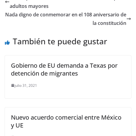
b
A
n
a
ar
adultos mayores
o
p
g
m
tir
Nada digno de conmemorar en el 108 aniversario de
o
p
er
la constitución
k
También te puede gustar
Gobierno de EU demanda a Texas por
detención de migrantes
julio 31, 2021
Nuevo acuerdo comercial entre México
y UE