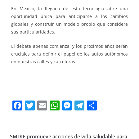
En México, la llegada de esta tecnología abre una
oportunidad única para anticiparse a los cambios
globales y construir un modelo propio que considere
sus particularidades.
El debate apenas comienza, y los próximos años serán
cruciales para definir el papel de los autos autónomos
en nuestras calles y carreteras.
F
T
E
W
M
T
C
a
w
m
h
e
el
o
c
itt
ai
at
ss
e
m
e
er
l
s
e
gr
p
SMDIF promueve acciones de vida saludable para