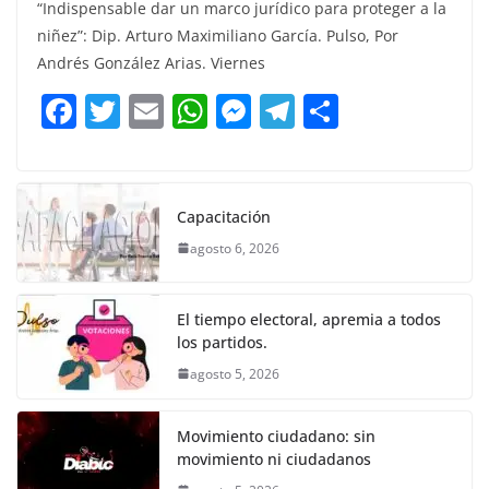
“Indispensable dar un marco jurídico para proteger a la
c
itt
ai
at
ss
e
m
niñez”: Dip. Arturo Maximiliano García. Pulso, Por
e
er
l
s
e
gr
p
Andrés González Arias. Viernes
b
A
n
a
ar
F
T
E
W
M
T
C
o
p
g
m
tir
a
w
m
h
e
el
o
o
p
er
c
itt
ai
at
ss
e
m
k
e
er
l
s
e
gr
p
Capacitación
b
A
n
a
ar
agosto 6, 2026
o
p
g
m
tir
o
p
er
El tiempo electoral, apremia a todos
k
los partidos.
agosto 5, 2026
Movimiento ciudadano: sin
movimiento ni ciudadanos